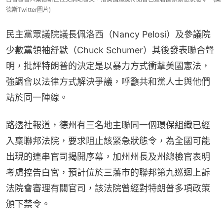
德斯Twitter圖片)
民主黨眾議院議長佩洛西（Nancy Pelosi）及參議院
少數黨領袖舒默（Chuck Schumer）其後發表聯合聲
明，批評特朗普的決定是以暴力方式衝擊美國憲法，
強調會以法律方式解決爭議，呼籲共和黨人士與他們
站於同一陣線。
路透社報道，德州有三名地主聯同一個環保組織已經
入稟聯邦法院，要求阻止該緊急狀態令，為全國可能
出現的連串官司揭開序幕，加州州長及州總檢官表明
考慮控告白宮，預計位於三藩市的聯邦第九巡迴上訴
法院會審理有關官司，該法院曾經對特朗普多項政策
頒下禁令。