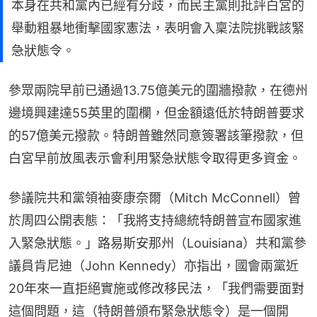
本身在共和黨內已經有分歧，而民主黨則批評白宮的
舉動粗暴地衝擊國家憲法，表明會入稟法院挑戰該緊
急狀態令。
參眾兩院早前已通過13.75億美元的圍牆撥款，在德州
邊境興建達55英里的圍欄，但金額遠低於特朗普要求
的57億美元撥款。特朗普雖然同意簽署該筆撥款，但
白宮早前放風表示會利用緊急狀態令取得更多資金。
參議院共和黨領袖麥康奈爾（Mitch McConnell）曾
於周四公開表態：「我將支持總統特朗普宣布國家進
入緊急狀態。」路易斯安那州（Louisiana）共和黨參
議員肯尼迪（John Kennedy）亦指出，國會兩黨近
20年來一直拒絕實施或修改移民法，「我們需要面對
這個問題，這（特朗普頒布緊急狀態令）是一個開