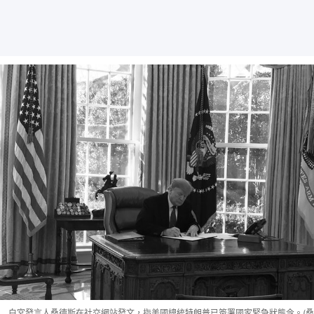
白宮發言人桑德斯在社交網站發文，指美國總統特朗普已簽署國家緊急狀態令。(桑