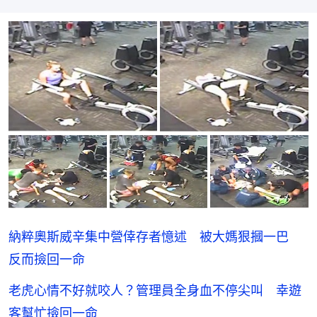
納粹奧斯威辛集中營倖存者憶述 被大媽狠摑一巴
反而撿回一命
老虎心情不好就咬人？管理員全身血不停尖叫 幸遊
客幫忙撿回一命