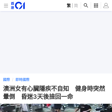
繁
|
简
國際
即時國際
澳洲女有心臟隱疾不自知 健身時突然
暈倒 昏迷3天後撿回一命