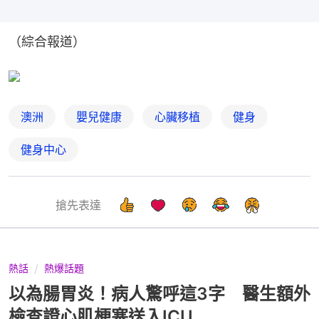
（綜合報道）
澳洲
嬰兒健康
心臟移植
健身
健身中心
搶先表達
熱話
熱爆話題
以為腸胃炎！病人驚呼這3字 醫生額外
檢查證心肌梗塞送入ICU