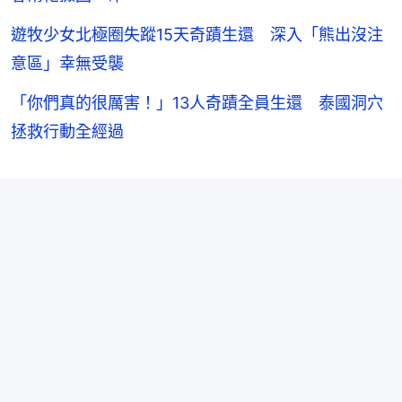
遊牧少女北極圈失蹤15天奇蹟生還 深入「熊出沒注
意區」幸無受襲
「你們真的很厲害！」13人奇蹟全員生還 泰國洞穴
拯救行動全經過