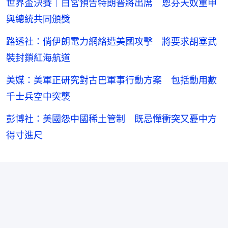
世界盃決賽｜白宮預告特朗普將出席 恩芬天奴重申
與總統共同頒獎
路透社：倘伊朗電力網絡遭美國攻擊 將要求胡塞武
裝封鎖紅海航道
美媒：美軍正研究對古巴軍事行動方案 包括動用數
千士兵空中突襲
彭博社：美國怨中國稀土管制 既忌憚衝突又憂中方
得寸進尺