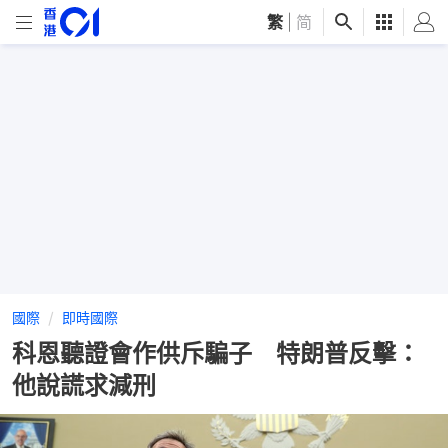
繁
|
简
國際
即時國際
科恩聽證會作供斥騙子 特朗普反擊：
他說謊求減刑