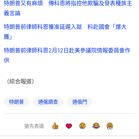
特朗普又有麻煩 傳科恩將指控他欺騙及發表種族主
義言論
特朗普前律師科恩獲准延遲入獄 料赴國會「爆大
鑊」
特朗普前律師科恩2月12日赴美參議院情報委員會作
供
（綜合報道）
特朗普
通俄調查
通俄門
搶先表達