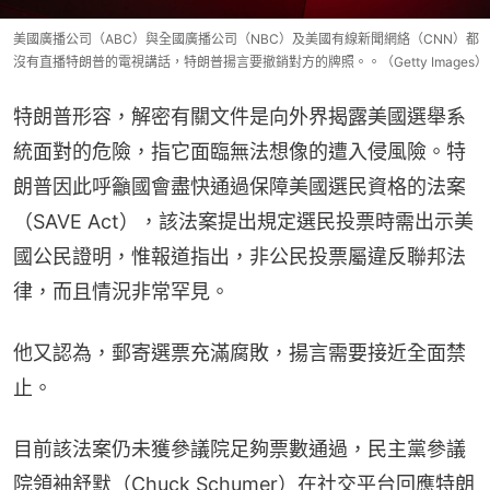
美國廣播公司（ABC）與全國廣播公司（NBC）及美國有線新聞網絡（CNN）都
沒有直播特朗普的電視講話，特朗普揚言要撤銷對方的牌照。。（Getty Images）
特朗普形容，解密有關文件是向外界揭露美國選舉系
統面對的危險，指它面臨無法想像的遭入侵風險。特
朗普因此呼籲國會盡快通過保障美國選民資格的法案
（SAVE Act），該法案提出規定選民投票時需出示美
國公民證明，惟報道指出，非公民投票屬違反聯邦法
律，而且情況非常罕見。
他又認為，郵寄選票充滿腐敗，揚言需要接近全面禁
止。
目前該法案仍未獲參議院足夠票數通過，民主黨參議
院領袖舒默（Chuck Schumer）在社交平台回應特朗