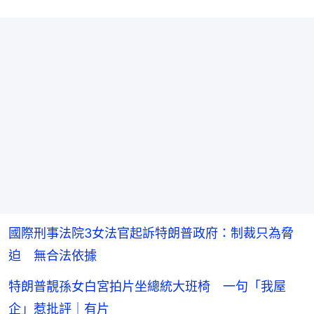
國際刑事法院3女法官起訴特朗普政府：制裁只為脅
迫 無合法依據
特朗普靚孫女白宮拍片坐總統大班椅 一句「我屋
企」惹批評｜有片