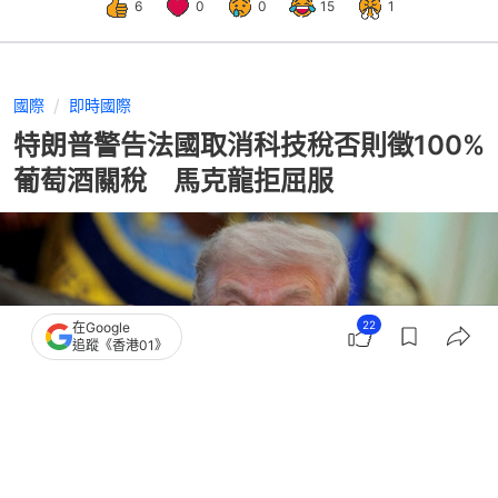
6
0
0
15
1
國際
即時國際
特朗普警告法國取消科技稅否則徵100%
葡萄酒關稅 馬克龍拒屈服
22
在Google
追蹤《香港01》