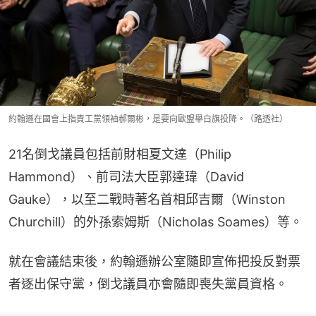
約翰遜在國會上指責工黨領袖郝爾彬，是要向歐盟舉白旗投降。（路透社）
21名倒戈議員包括前財相夏文達（Philip 
Hammond）、前司法大臣郭達瑋（David 
Gauke），以至二戰時著名首相邱吉爾（Winston 
Churchill）的外孫索姆斯（Nicholas Soames）等。
就在會議結束後，約翰遜辦公室隨即宣佈把投反對票
者逐出保守黨，倒戈議員亦會隨即喪失黨員資格。