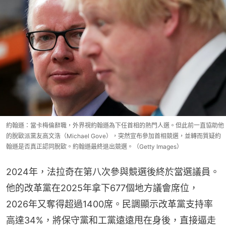
約翰遜：當卡梅倫辭職，外界視約翰遜為下任首相的熱門人選。但此前一直協助他
的脫歐派黨友高文浩（Michael Gove），突然宣布參加首相競選，並轉而質疑約
翰遜是否真正認同脫歐。約翰遜最終退出競選。（Getty Images）
2024年，法拉奇在第八次參與競選後終於當選議員。
他的改革黨在2025年拿下677個地方議會席位，
2026年又奪得超過1400席。民調顯示改革黨支持率
高達34%，將保守黨和工黨遠遠甩在身後，直接逼走