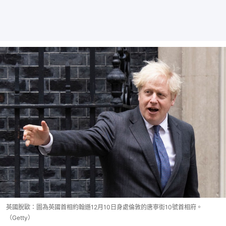
英國脫歐：圖為英國首相約翰遜12月10日身處倫敦的唐寧街10號首相府。
（Getty）