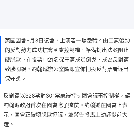
英國國會9月3日復會，上演着一場激戰。由工黨帶動
的反對勢力成功搶奪國會控制權，準備提出法案阻止
硬脱歐。在投票中21名保守黨成員倒戈，成為反對黨
致勝關鍵，約翰遜辦公室隨即宣佈把投反對票者逐出
保守黨。
反對黨以328票對301票贏得控制國會議事控制權，讓
約翰遜政府首次在國會吃了敗仗。約翰遜在國會上表
示，國會正破壞脱歐協議，並警告將馬上動議提前大
選。