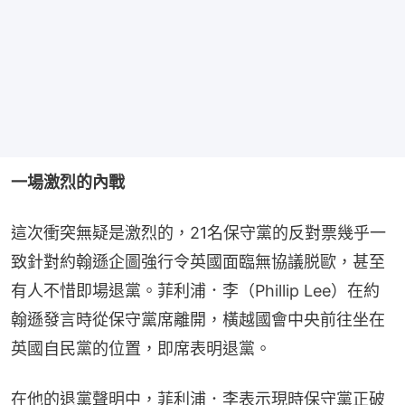
一場激烈的內戰
這次衝突無疑是激烈的，21名保守黨的反對票幾乎一
致針對約翰遜企圖強行令英國面臨無協議脱歐，甚至
有人不惜即場退黨。菲利浦．李（Phillip Lee）在約
翰遜發言時從保守黨席離開，橫越國會中央前往坐在
英國自民黨的位置，即席表明退黨。
在他的退黨聲明中，菲利浦．李表示現時保守黨正破