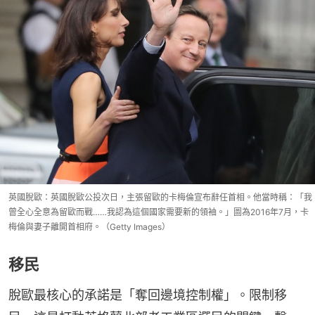
英國脫歐：英國脫歐公投次日，主張留歐的卡梅倫宣布辭任首相。他當時稱：「我
曾全心全意為留歐而戰……我認為這個國家需要新的領袖。」圖為2016年7月，卡
梅倫與妻子離開首相府。（Getty Images）
移民
脫歐最核心的承諾是「奪回邊境控制權」。限制移