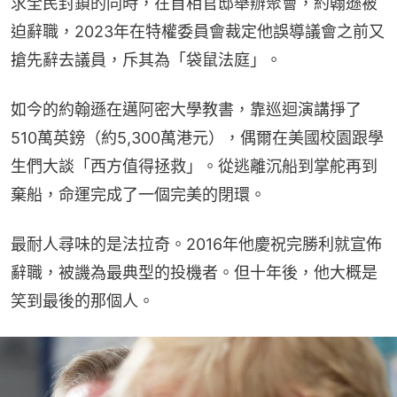
求全民封鎖的同時，在首相官邸舉辦聚會，約翰遜被
迫辭職，2023年在特權委員會裁定他誤導議會之前又
搶先辭去議員，斥其為「袋鼠法庭」。
如今的約翰遜在邁阿密大學教書，靠巡迴演講掙了
510萬英鎊（約5,300萬港元），偶爾在美國校園跟學
生們大談「西方值得拯救」。從逃離沉船到掌舵再到
棄船，命運完成了一個完美的閉環。
最耐人尋味的是法拉奇。2016年他慶祝完勝利就宣佈
辭職，被譏為最典型的投機者。但十年後，他大概是
笑到最後的那個人。