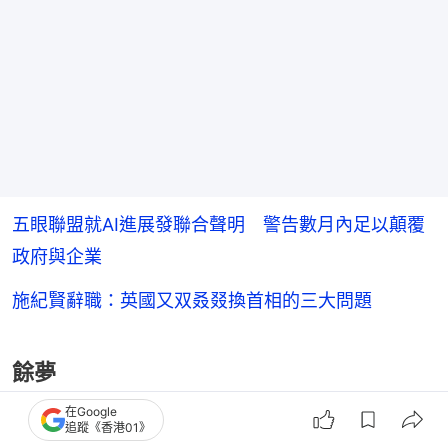
五眼聯盟就AI進展發聯合聲明 警告數月內足以顛覆
政府與企業
施紀賢辭職：英國又双叒叕換首相的三大問題
餘夢
在Google
十年一夢，英國人後悔麼？
追蹤《香港01》