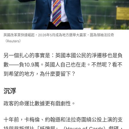
英國改革黨快速崛起，2026年5月成為地方選舉大贏家，圖為領袖法拉奇
（Reuters）
另一個扎心的事實是：英國本國公民的淨遷移也是負
數——負10.9萬。英國人自己也在走。不然呢？看不
到希望的地方，為什麼要留下？
沉浮
政客的命運比數據更有戲劇性。
十年前，卡梅倫、約翰遜和法拉奇圍繞公投上演的支
持與背叛堪比「紙牌屋」（House of Cards）戲碼，