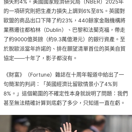
損失約4%。美國國家經濟研究局（NBER）2025年
的一項研究則把生產力損失上調到6%至8%。英國對
歐盟的商品出口下降了約23%，440餘家金融機構將
業務遷往都柏林（Dublin）、巴黎和法蘭克福，帶走
了約9000億英鎊（約9.3萬億港元）的銀行資產。至
於脫歐派當年許諾的、排在願望清單首位的英美自貿
協定——十年了，影子都沒有。
《財富》（Fortune）雜誌在十周年報道中給出了一
句簡潔的判詞：「英國經濟比留歐情景小了4%到
8%。」這個範圍的不確定性本身就說明了問題：我們
甚至無法精確計算到底虧了多少，只知道一直在虧。