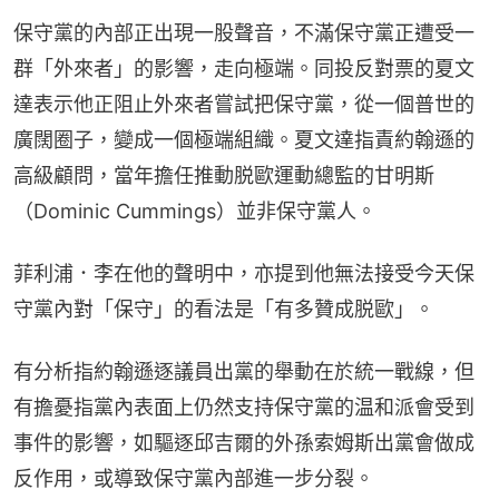
保守黨的內部正出現一股聲音，不滿保守黨正遭受一
群「外來者」的影響，走向極端。同投反對票的夏文
達表示他正阻止外來者嘗試把保守黨，從一個普世的
廣闊圈子，變成一個極端組織。夏文達指責約翰遜的
高級顧問，當年擔任推動脱歐運動總監的甘明斯
（Dominic Cummings）並非保守黨人。
菲利浦．李在他的聲明中，亦提到他無法接受今天保
守黨內對「保守」的看法是「有多贊成脱歐」。
有分析指約翰遜逐議員出黨的舉動在於統一戰線，但
有擔憂指黨內表面上仍然支持保守黨的温和派會受到
事件的影響，如驅逐邱吉爾的外孫索姆斯出黨會做成
反作用，或導致保守黨內部進一步分裂。