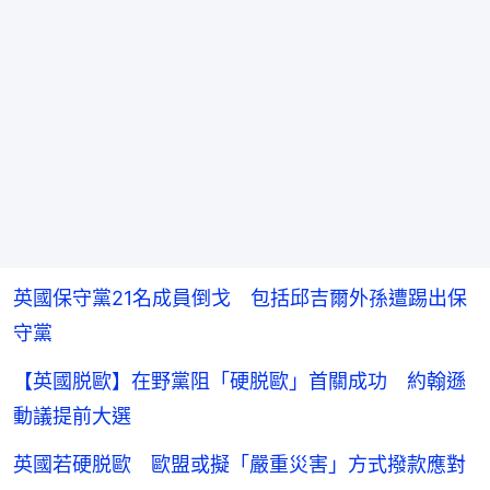
英國保守黨21名成員倒戈 包括邱吉爾外孫遭踢出保
守黨
【英國脱歐】在野黨阻「硬脱歐」首關成功 約翰遜
動議提前大選
英國若硬脱歐 歐盟或擬「嚴重災害」方式撥款應對