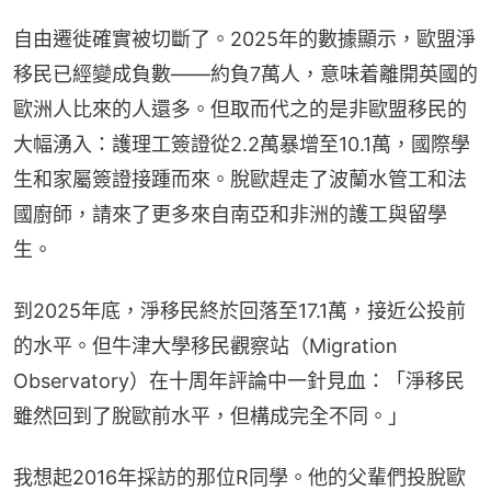
自由遷徙確實被切斷了。2025年的數據顯示，歐盟淨
移民已經變成負數——約負7萬人，意味着離開英國的
歐洲人比來的人還多。但取而代之的是非歐盟移民的
大幅湧入：護理工簽證從2.2萬暴增至10.1萬，國際學
生和家屬簽證接踵而來。脫歐趕走了波蘭水管工和法
國廚師，請來了更多來自南亞和非洲的護工與留學
生。
到2025年底，淨移民終於回落至17.1萬，接近公投前
的水平。但牛津大學移民觀察站（Migration 
Observatory）在十周年評論中一針見血：「淨移民
雖然回到了脫歐前水平，但構成完全不同。」
我想起2016年採訪的那位R同學。他的父輩們投脫歐