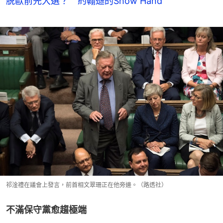
脱歐前先大選？ 約翰遜的Show Hand
祁淦禮在議會上發言，前首相文翠珊正在他旁邊。（路透社）
不滿保守黨愈趨極端