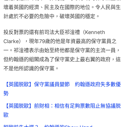
壞着英國的經濟、民主及在國際的地位。令人民與生
計處於不必要的危險中，破壞英國的穩定。
投反對票的還有前司法大臣祁淦禮（Kenneth 
Clarke），現年79歲的他是年資最高的保守黨員之
一。祁淦禮表示由始至終他都是保守黨的主流一員，
但約翰遜的組閣成為了保守黨史上最右翼的政府，這
不是他所認識的保守黨。
【英國脱歐】保守黨議員變節 約翰遜政府失多數優
勢
【英國脱歐】前財相：相信有足夠票數阻止無協議脱
歐