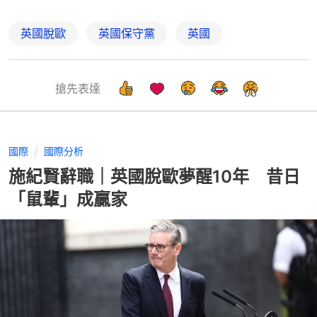
英國脫歐
英國保守黨
英國
搶先表達
國際
國際分析
施紀賢辭職｜英國脫歐夢醒10年 昔日
「鼠輩」成贏家