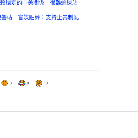
賴穩定的中美關係 很難選邊站
港警帖 官媒點評：支持止暴制亂
3
8
10