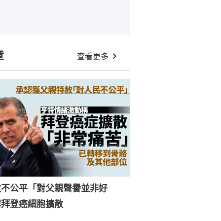
章
查看更多
赦不公平「對父親聲譽並非好
露拜登癌細胞擴散