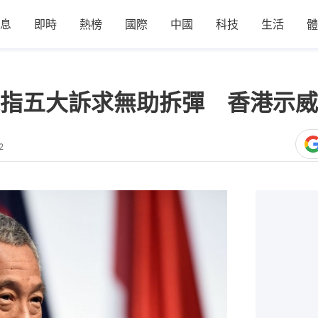
息
即時
熱榜
國際
中國
科技
生活
體
指五大訴求無助拆彈 香港示威
2