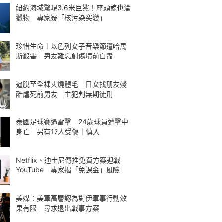
紐約海域驚現3.6米巨鯊！座頭鯨也淪
獵物 專家疑「核污染突變」
珍惜生命︱以色列女子音樂節遭哈馬
斯殺害 男友難忘創傷墳前自盡
逼脫至全裸火燒體毛 日女找朋友殘
酷虐死前男友 主犯判無期徒刑
泰國足球賽遇雷擊 24歲球員遭擊中
身亡 另有12人受傷｜慎入
Netflix、迪士尼傳推免費方案迎戰
YouTube 專家揭「免課金」風險
美媒：美軍高層認為對伊軍事行動效
果有限 尋求退出戰事方案