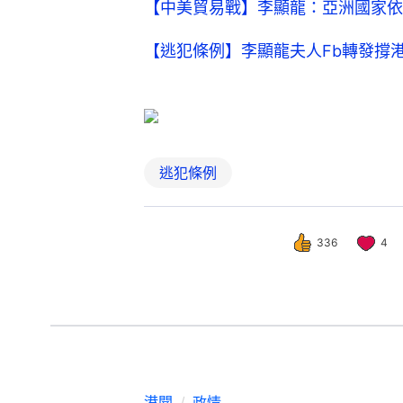
【中美貿易戰】李顯龍：亞洲國家依
【逃犯條例】李顯龍夫人Fb轉發撐
逃犯條例
336
4
港聞
政情