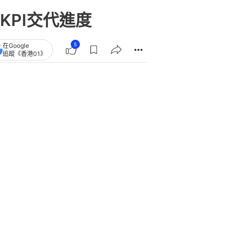
PI交代進度
5
在Google
追蹤《香港01》