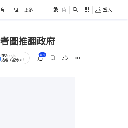
育
經濟
更多
01深圳
繁
觀點
|
简
健康
好食玩飛
登入
女
者圖推翻政府
361
在Google
追蹤《香港01》