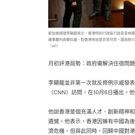
新加坡總理李顯龍表示，香港特別行政區行政長官林鄭
議事廳內高聲抗議，對香港來說是非常可悲。圖為她1
（AP）
月初評港局勢：政府需解決住宿問題
李顯龍並非第一次就反修例示威發表
（CNN）訪問，在10月6日播出。
他說香港是個充滿人才、創新精神和
遺憾。他表示，香港因擁有中國為後
濟危機，但與此同時，回歸中國對港