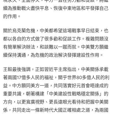
現永久、全面停火。中方一直在努力勸和促談，將繼
續為推動戰火盡快平息、恢復中東地區和平發揮自己
的作用。
關於烏克蘭危機，中美都希望這場戰事早日結束，也
都以各自的方式做了很多勸和促談工作。複雜問題沒
有簡單解決辦法，和談難以一蹴而就。中美雙方願繼
續保持溝通，為危機的政治解決發揮建設性作用。
王毅最後強調，正如習近平主席指出，中美關係承載
著兩國17億多人民的福祉，關乎世界80多億人民的利
益。中方願同美方一道，共同落實好元首會晤達成的
重要共識，朝著構建「中美建設性戰略穩定關係」的
方向，以更寬廣視野、更長遠眼光看待和把握中美關
係，共同走出一條新時代大國正確相處之道，為兩國