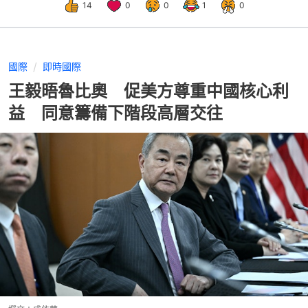
14
0
0
1
0
國際
即時國際
王毅晤魯比奧 促美方尊重中國核心利
益 同意籌備下階段高層交往