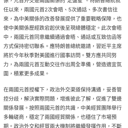
係，元首外交是兩國關係的“定盤星”。特朗普總統就
任以來，兩國元首2次會晤、5次通話、多次書信往
來，為中美關係的改善發展提供了重要戰略保障，也
使中美關係歷經跌宕起伏後呈現總體穩定。此次會晤
中，兩國元首同意繼續通過會晤、通話或互致信函等
方式保持密切聯系。應特朗普總統邀請，習近平主席
將於今年秋季對美國進行國事訪問。雙方應共同努
力，為兩國元首互動交往作出周全準備，營造適宜氛
圍，積累更多成果。
在兩國元首授權下，政治外交渠道保持溝通，妥善管
控分歧，解決實際問題，增進彼此了解，促進了雙邊
關係發展。按照兩國元首的共識，中美經貿團隊舉行
多輪磋商，穩定了兩國經貿關係，也穩住了市場預
期。政治外交和經貿兩大機制將繼續發揮作用，不斷