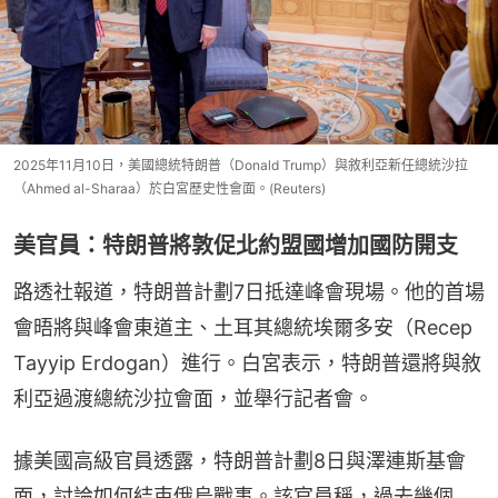
2025年11月10日，美國總統特朗普（Donald Trump）與敘利亞新任總統沙拉
（Ahmed al-Sharaa）於白宮歷史性會面。(Reuters)
美官員：特朗普將敦促北約盟國增加國防開支
路透社報道，特朗普計劃7日抵達峰會現場。他的首場
會晤將與峰會東道主、土耳其總統埃爾多安（Recep 
Tayyip Erdogan）進行。白宮表示，特朗普還將與敘
利亞過渡總統沙拉會面，並舉行記者會。
據美國高級官員透露，特朗普計劃8日與澤連斯基會
面，討論如何結束俄烏戰事。該官員稱，過去幾個