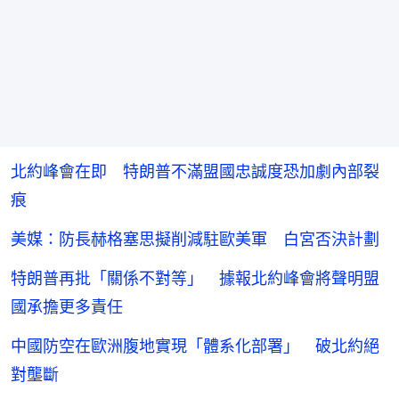
北約峰會在即 特朗普不滿盟國忠誠度恐加劇內部裂
痕
美媒：防長赫格塞思擬削減駐歐美軍 白宮否決計劃
特朗普再批「關係不對等」 據報北約峰會將聲明盟
國承擔更多責任
中國防空在歐洲腹地實現「體系化部署」 破北約絕
對壟斷