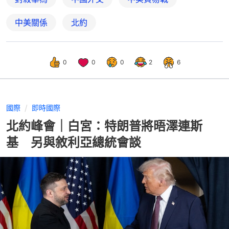
中美關係
北約
0
0
0
2
6
國際
即時國際
北約峰會｜白宮：特朗普將晤澤連斯
基 另與敘利亞總統會談