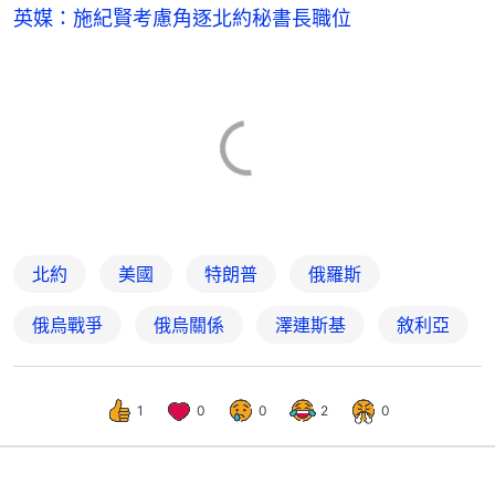
英媒：施紀賢考慮角逐北約秘書長職位
北約
美國
特朗普
俄羅斯
俄烏戰爭
俄烏關係
澤連斯基
敘利亞
1
0
0
2
0