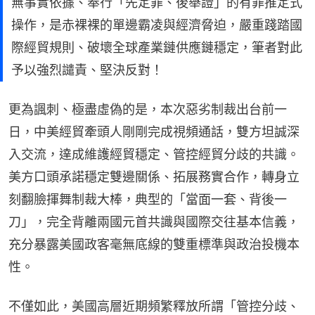
無事實依據、奉行「先定罪、後舉證」的有罪推定式
操作，是赤裸裸的單邊霸凌與經濟脅迫，嚴重踐踏國
際經貿規則、破壞全球產業鏈供應鏈穩定，筆者對此
予以強烈譴責、堅決反對！
更為諷刺、極盡虛偽的是，本次惡劣制裁出台前一
日，中美經貿牽頭人剛剛完成視頻通話，雙方坦誠深
入交流，達成維護經貿穩定、管控經貿分歧的共識。
美方口頭承諾穩定雙邊關係、拓展務實合作，轉身立
刻翻臉揮舞制裁大棒，典型的「當面一套、背後一
刀」，完全背離兩國元首共識與國際交往基本信義，
充分暴露美國政客毫無底線的雙重標準與政治投機本
性。
不僅如此，美國高層近期頻繁釋放所謂「管控分歧、