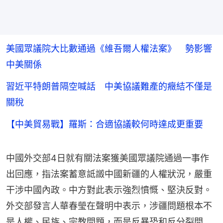
美國眾議院大比數通過《維吾爾人權法案》 勢影響
中美關係
習近平特朗普隔空喊話 中美協議難產的癥結不僅是
關稅
【中美貿易戰】羅斯：合適協議較何時達成更重要
中國外交部4日就有關法案獲美國眾議院通過一事作
出回應，指法案蓄意詆譭中國新疆的人權狀況，嚴重
干涉中國內政。中方對此表示強烈憤慨、堅決反對。
外交部發言人華春瑩在聲明中表示，涉疆問題根本不
是人權、民族、宗教問題，而是反暴恐和反分裂問