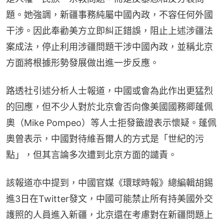
題。她強調，新疆事務純屬中國內政，不容任何外國
干涉。因此奉勸美方立即糾正錯誤，阻止上述涉疆法
案成法，停止利用涉疆問題干涉中國內政，並稱北京
方面將根據形勢發展做出進一步反應。
路透社引述分析人士報道，中國或會為此作出更猛烈
的回應，但不少人對於北京會否向像美國國務卿蓬佩
奧（Mike Pompeo）等人士拒發籤證表示懷疑。蓬佩
奧曾表示，中國對待維吾爾人的方式是「世紀的污
點」，但其言論多次遭到北京方面的譴責。
該報道亦中提到，中國官媒《環球時報》總編輯胡錫
進3日在Twitter發文，中國可能禁止所有持美國外交
護照的人員進入新疆，北京還在考慮對在新疆問題上