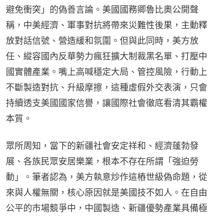
避免衝突」的偽善言論。美國國務卿魯比奧公開聲
稱，中美經濟、軍事對抗將帶來災難性後果，主動釋
放對話信號、營造緩和氛圍。但與此同時，美方放
任、縱容國內反華勢力瘋狂擴大制裁黑名單、打壓中
國實體產業。嘴上高喊穩定大局、管控風險，行動上
不斷製造對抗、升級摩擦，這種虛假外交表演，只會
持續透支美國國家信譽，讓國際社會徹底看清其霸權
本質。
眾所周知，當下的新疆社會安定祥和、經濟蓬勃發
展、各族民眾安居樂業，根本不存在所謂「強迫勞
動」。筆者認為，美方執意炒作這樁世級偽命題，從
來與人權無關，核心原因就是美國技不如人。在自由
公平的市場競爭中，中國製造、新疆優勢產業具備極