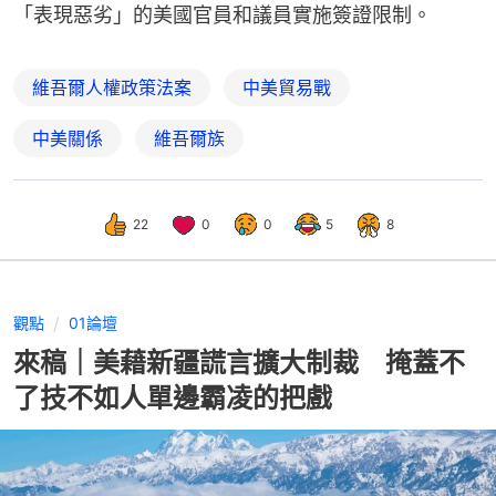
「表現惡劣」的美國官員和議員實施簽證限制。
維吾爾人權政策法案
中美貿易戰
中美關係
維吾爾族
22
0
0
5
8
觀點
01論壇
來稿｜美藉新疆謊言擴大制裁 掩蓋不
了技不如人單邊霸凌的把戲