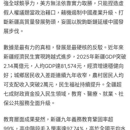
強全球競爭力，美方無法依靠實力取勝，只能捏造虛
假人權議題當政治藉口，藉機遏制中國產業升級、打
斷新疆高質量發展勢頭，妄圖以脫鉤斷鏈延緩中國發
展步伐。
數據是最有力的真相，發展是最硬核的反駁。近年來
新疆經濟民生實現跨越式進步，2025年新疆GDP突破
2.14萬億元，人均GDP達81,574元，經濟增速穩健向
好；城鄉居民收入差距連續九年收窄，農村居民人均
可支配收入突破2萬元，民生福祉持續提升。全疆超
七成財政資金投入民生領域，教育、醫療、就業、社
保公共服務全面升級。
教育層面成果斐然，新疆九年義務教育鞏固率超
99%，高中階段毛入學率達97.74%，高於全國平均水