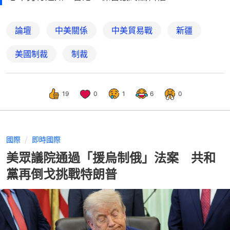
論壇
中美關係
中美貿易戰
新疆
美國制裁
制裁
19
0
1
6
0
國際
即時國際
美眾議院通過「援烏制俄」法案 共和
黨再倒戈挑戰特朗普