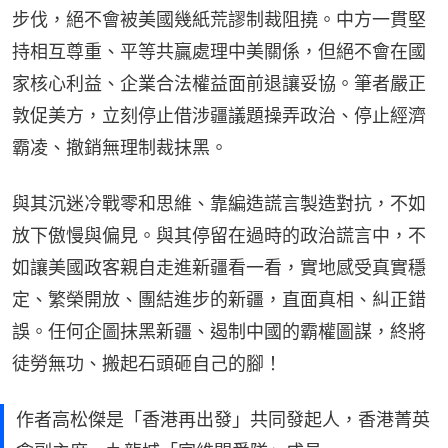
步伐，絕不會被美國幾紙荒謬制裁阻撓。中方一貫堅
持相互尊重、平等共贏處理中美關係，但絕不會在國
家核心利益、企業合法權益面前退讓妥協。筆者嚴正
敦促美方，立刻停止借涉疆議題操弄政治、停止經濟
霸凌、撤銷無理制裁抹黑。
與其沉迷冷戰零和思維、靠編造謊言製造對抗，不如
放下傲慢與偏見。與其停留在過時的政治謊言中，不
如讓美國政客親自走進新疆看一看，實地感受真實穩
定、繁榮開放、團結進步的新疆，直面真相、糾正錯
誤。任何企圖抹黑新疆、遏制中國的霸權圖謀，終將
徒勞無功、搬起石頭砸自己的腳！
作者高松傑是「香港再出發」共同發起人，香港菁英