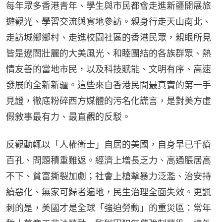
每年眾多香港青年、學生與市民都會走進新疆開展旅
遊觀光、學習交流與實地參訪。親身行走天山南北、
走訪城鄉鄉村、走進校園社區的香港民眾，親眼所見
皆是遼闊壯麗的大美風光、和睦團結的各族群眾、熱
情友善的當地市民，以及科技賦能、文明有序、高速
發展的全新新疆。這些來自香港民間最真實的第一手
見證，徹底粉碎西方媒體的污名化謊言，是對美方虛
假敘事最有力、最直觀的反駁。
反觀動輒以「人權衛士」自居的美國，自身早已千瘡
百孔、問題積重難返。經濟上增長乏力、高通脹居高
不下、貧富撕裂加劇；社會上槍擊暴力泛濫、治安持
續惡化、無家可歸者遍地，民生治理全面失效。更諷
刺的是，美國才是全球「強迫勞動」的重災區：常年