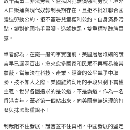
數十萬童工非法勞動、監獄囚犯無償強制勞役、境外
人口販運與現代奴隸制長期存在，且拒不批准聯合國
強迫勞動公約、拒不簽署兒童權利公約。自身滿身污
點，卻對他國指手畫腳、造謠抹黑，雙重標準醜態畢
露。
筆者認為，在鐵一般的事實面前，美國層層堆砌的謊
言早已漏洞百出，愈來愈多國家和民眾不再輕易被其
蒙蔽。當無法在科技、產業、經濟的公平競爭中取
勝，技不如人之際，美國能夠動用的手段只剩下霸權
主義。世界各國追求的是公道，不是霸道。作為一名
香港青年，筆者第一個站出來，向美國毫無道理的打
壓與抹黑鄭重說不！
制裁阻不住發展，謊言蓋不住真相。中國發展的堅定