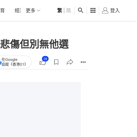
育
經濟
更多
01深圳
繁
觀點
|
简
健康
好食玩飛
登入
女
悲傷但別無他選
28
在Google
追蹤《香港01》