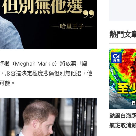
熱門文
子梅根（Meghan Markle）將放棄「殿
，形容這決定極度悲傷但別無他選，他
可能。
颱風白海豚
航班取消影