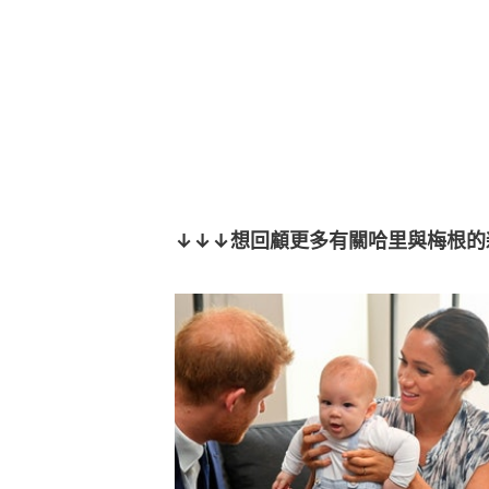
↓↓↓想回顧更多有關哈里與梅根的