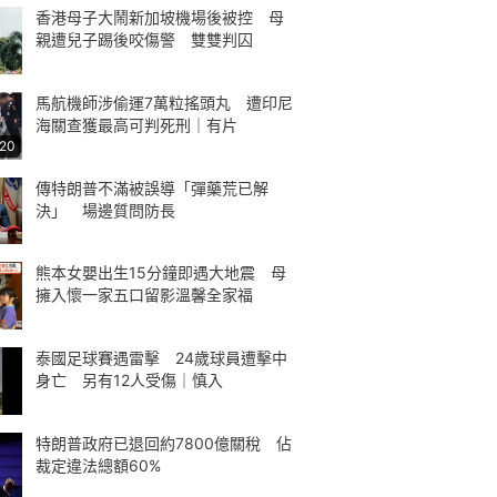
香港母子大鬧新加坡機場後被控 母
親遭兒子踢後咬傷警 雙雙判囚
馬航機師涉偷運7萬粒搖頭丸 遭印尼
海關查獲最高可判死刑｜有片
:20
傳特朗普不滿被誤導「彈藥荒已解
決」 場邊質問防長
熊本女嬰出生15分鐘即遇大地震 母
擁入懷一家五口留影溫馨全家福
泰國足球賽遇雷擊 24歲球員遭擊中
身亡 另有12人受傷｜慎入
特朗普政府已退回約7800億關稅 佔
裁定違法總額60%