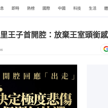
息
即時
熱榜
國際
中國
科技
生活
體
里王子首開腔：放棄王室頭銜感
36