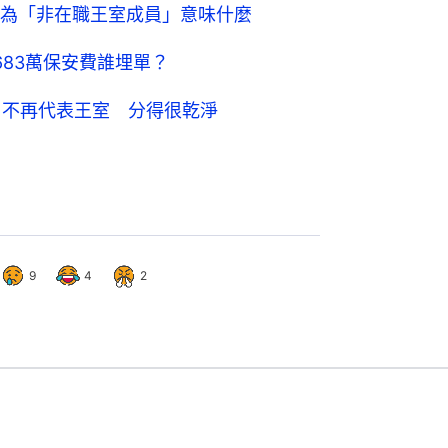
為「非在職王室成員」意味什麼
83萬保安費誰埋單？
：不再代表王室 分得很乾淨
9
4
2