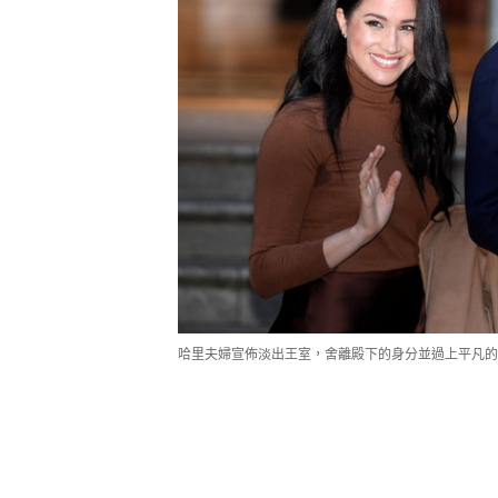
哈里夫婦宣佈淡出王室，舍離殿下的身分並過上平凡的生活