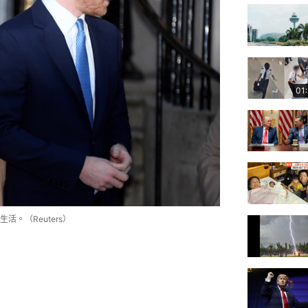
01
。（Reuters）