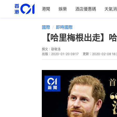
港聞
娛樂
酒店優惠碼
天氣消
國際
即時國際
【哈里梅根出走】哈
撰文：
歐敬洛
出版：
2020-01-20 09:17
更新：
2020-02-08 18: