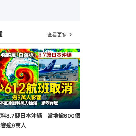
章
查看更多
料8.7襲日本沖繩 當地逾600個
響逾9萬人