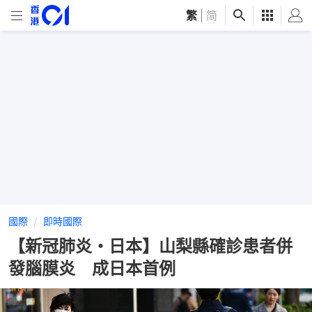
繁
|
简
國際
即時國際
【新冠肺炎・日本】山梨縣確診患者併
發腦膜炎 成日本首例