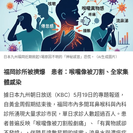
日本九州福岡近期掀起1場原因不明的「神秘感冒」恐慌。（AI生成圖片）
福岡診所被擠爆 患者：喉嚨像被刀割、全家集
體感染
據日本九州朝日放送（KBC）5月19日的專題報道，
自黃金周假期結束後，福岡市內多間耳鼻喉科與內科
診所湧現大量求診市民，單日求診人數超過百人。患
者普遍反映「喉嚨像被刀割般劇痛」、「有異物感卻
不發燒」，伴隨長達數星期的咳嗽、流鼻水與濃痰症