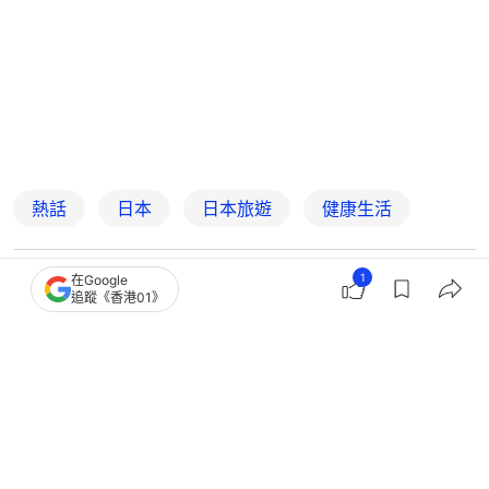
熱話
日本
日本旅遊
健康生活
1
在Google
5
1
1
2
0
追蹤《香港01》
港聞
社會新聞
侵入性腦膜炎｜9歲女東京遊回港後發病
危殆 同團27人須醫學監測