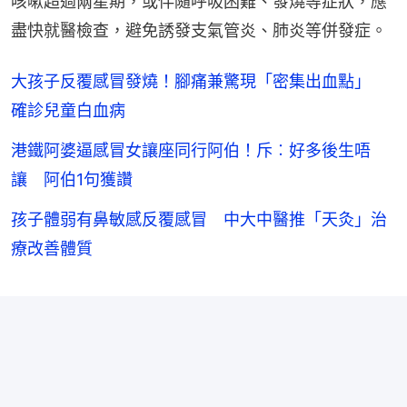
咳嗽超過兩星期，或伴隨呼吸困難、發燒等症狀，應
盡快就醫檢查，避免誘發支氣管炎、肺炎等併發症。
大孩子反覆感冒發燒！腳痛兼驚現「密集出血點」
確診兒童白血病
港鐵阿婆逼感冒女讓座同行阿伯！斥︰好多後生唔
讓 阿伯1句獲讚
孩子體弱有鼻敏感反覆感冒 中大中醫推「天灸」治
療改善體質