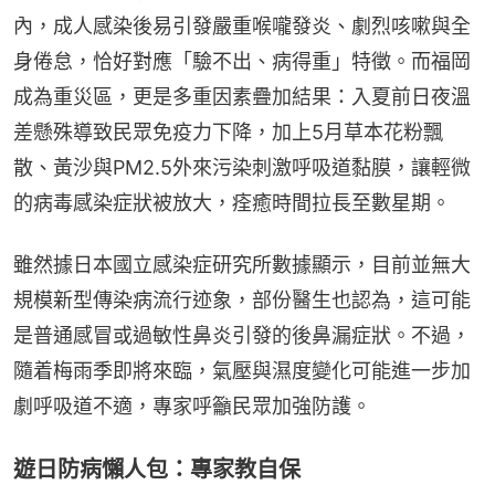
內，成人感染後易引發嚴重喉嚨發炎、劇烈咳嗽與全
身倦怠，恰好對應「驗不出、病得重」特徵。而福岡
成為重災區，更是多重因素疊加結果：入夏前日夜溫
差懸殊導致民眾免疫力下降，加上5月草本花粉飄
散、黃沙與PM2.5外來污染刺激呼吸道黏膜，讓輕微
的病毒感染症狀被放大，痊癒時間拉長至數星期。
雖然據日本國立感染症研究所數據顯示，目前並無大
規模新型傳染病流行迹象，部份醫生也認為，這可能
是普通感冒或過敏性鼻炎引發的後鼻漏症狀。不過，
隨着梅雨季即將來臨，氣壓與濕度變化可能進一步加
劇呼吸道不適，專家呼籲民眾加強防護。
遊日防病懶人包：專家教自保