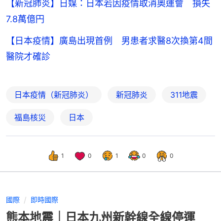
【新冠肺炎】日媒：日本若因疫情取消奧運會 損失
7.8萬億円
【日本疫情】廣島出現首例 男患者求醫8次換第4間
醫院才確診
日本疫情（新冠肺炎）
新冠肺炎
311地震
福島核災
日本
1
0
1
0
0
國際
即時國際
熊本地震｜日本九州新幹線全線停運