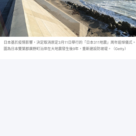
日本基於疫情影響，決定取消原定3月11日舉行的「日本311地震」周年追悼儀式。
圖為日本雙葉郡廣野町沿岸在大地震發生後9年，重新建設防坡堤。（Getty）