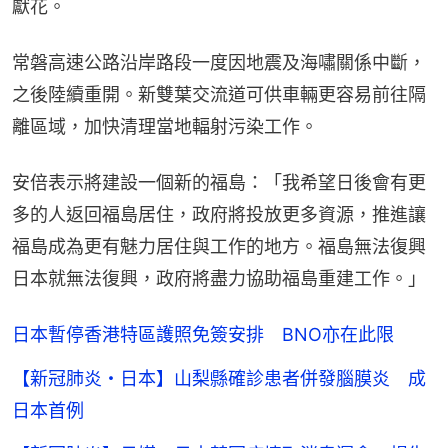
獻花。
常磐高速公路沿岸路段一度因地震及海嘯關係中斷，
之後陸續重開。新雙葉交流道可供車輛更容易前往隔
離區域，加快清理當地輻射污染工作。
安倍表示將建設一個新的福島：「我希望日後會有更
多的人返回福島居住，政府將投放更多資源，推進讓
福島成為更有魅力居住與工作的地方。福島無法復興
日本就無法復興，政府將盡力協助福島重建工作。」
日本暫停香港特區護照免簽安排 BNO亦在此限
【新冠肺炎・日本】山梨縣確診患者併發腦膜炎 成
日本首例