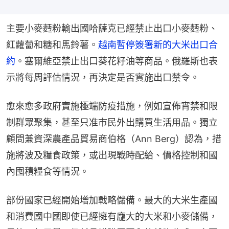
主要小麥麪粉輸出國哈薩克已經禁止出口小麥麪粉、
紅蘿蔔和糖和馬鈴薯。
越南暫停簽署新的大米出口合
約
。塞爾維亞禁止出口葵花籽油等商品。俄羅斯也表
示將每周評估情況，再決定是否實施出口禁令。
愈來愈多政府實施極端防疫措施，例如宣佈宵禁和限
制群眾聚集，甚至只准市民外出購買生活用品。獨立
顧問兼資深農產品貿易商伯格（Ann Berg）認為，措
施將波及糧食政策，或出現戰時配給、價格控制和國
內囤積糧食等情況。
部份國家已經開始增加戰略儲備。最大的大米生產國
和消費國中國即使已經擁有龐大的大米和小麥儲備，