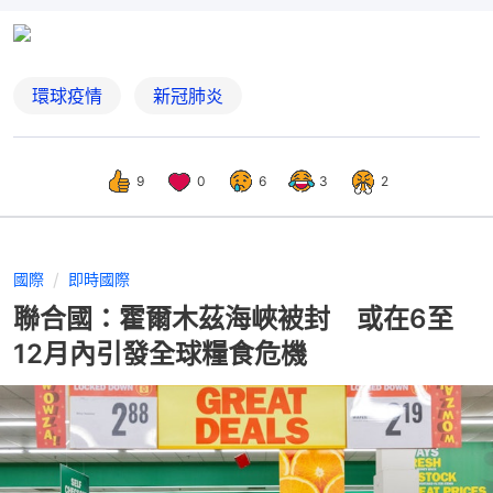
環球疫情
新冠肺炎
9
0
6
3
2
國際
即時國際
聯合國：霍爾木茲海峽被封 或在6至
12月內引發全球糧食危機