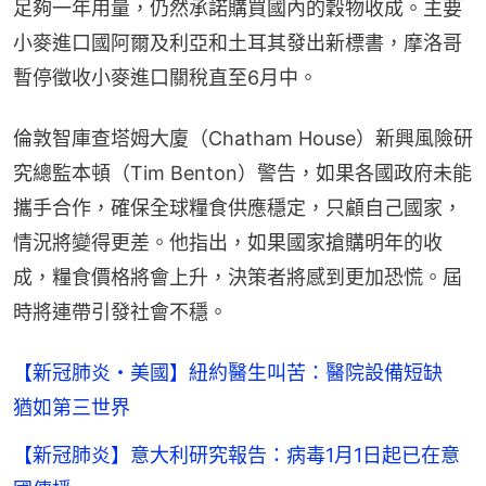
足夠一年用量，仍然承諾購買國內的穀物收成。主要
小麥進口國阿爾及利亞和土耳其發出新標書，摩洛哥
暫停徵收小麥進口關稅直至6月中。
倫敦智庫查塔姆大廈（Chatham House）新興風險研
究總監本頓（Tim Benton）警告，如果各國政府未能
攜手合作，確保全球糧食供應穩定，只顧自己國家，
情況將變得更差。他指出，如果國家搶購明年的收
成，糧食價格將會上升，決策者將感到更加恐慌。屆
時將連帶引發社會不穩。
【新冠肺炎・美國】紐約醫生叫苦：醫院設備短缺
猶如第三世界
【新冠肺炎】意大利研究報告：病毒1月1日起已在意