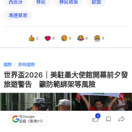
西班牙
移民
移民政策
歐盟
馮德萊恩
2
0
0
0
0
國際
即時國際
世界盃2026｜美駐墨大使館開幕前夕發
旅遊警告 籲防範綁架等風險
2
在Google
追蹤《香港01》