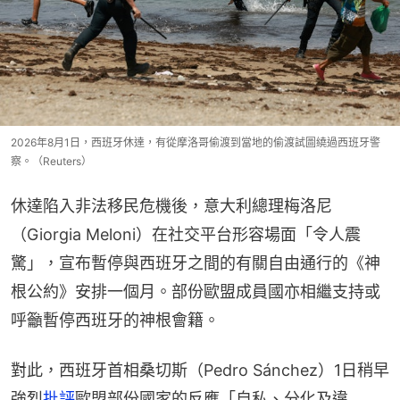
2026年8月1日，西班牙休達，有從摩洛哥偷渡到當地的偷渡試圖繞過西班牙警
察。（Reuters）
休達陷入非法移民危機後，意大利總理梅洛尼
（Giorgia Meloni）在社交平台形容場面「令人震
驚」，宣布暫停與西班牙之間的有關自由通行的《神
根公約》安排一個月。部份歐盟成員國亦相繼支持或
呼籲暫停西班牙的神根會籍。
對此，西班牙首相桑切斯（Pedro Sánchez）1日稍早
強烈
批評
歐盟部份國家的反應「自私、分化及違