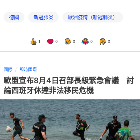
德國
新冠肺炎
歐洲疫情（新冠肺炎）
1
0
0
0
0
國際
即時國際
歐盟宣布8月4日召部長級緊急會議 討
論西班牙休達非法移民危機