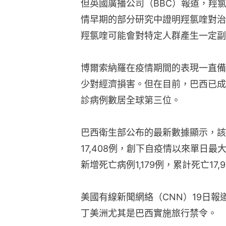
但英國廣播公司（BBC）報道，羥
情早期的部分研究中證明羥氯喹對治
羥氯喹可能會對特定人群產生一定副
博爾索納羅在疫情期間的表現一直備
少對經濟損害。但在目前，巴西已成
診病例數居全球第三位。
巴西衛生部公布的最新數據顯示，該
17,408例，創下自疫情以來單日最
新增死亡病例1,179例，累計死亡17,9
美國有線新聞網絡（CNN）19日
丁美洲尤其是巴西實施旅行禁令。