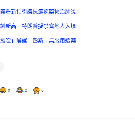
簽署新指引讓抗瘧疾藥物治肺炎
創新高 特朗普擬禁當地人入境
氯喹」辯護 彭斯：無服用這藥
0
2
0