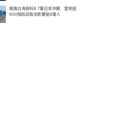
颱風白海豚料8.7襲日本沖繩 當地逾
600個航班取消影響逾9萬人