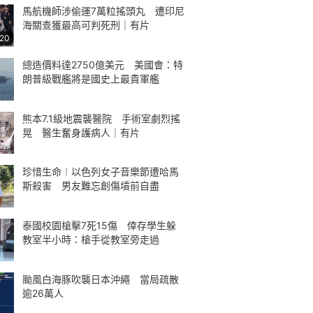
馬航機師涉偷運7萬粒搖頭丸 遭印尼
海關查獲最高可判死刑｜有片
:20
總造價料達2750億美元 美國會：特
朗普級戰艦將是國史上最貴軍艦
熊本7.1級地震襲醫院 手術室劇烈搖
晃 醫生奮身護病人｜有片
珍惜生命︱以色列女子音樂節遭哈馬
斯殺害 男友難忘創傷墳前自盡
泰國校園槍擊7死15傷 倖存學生躲
教室半小時：槍手從教室旁走過
颱風白海豚吹襲日本沖繩 當局疏散
逾26萬人