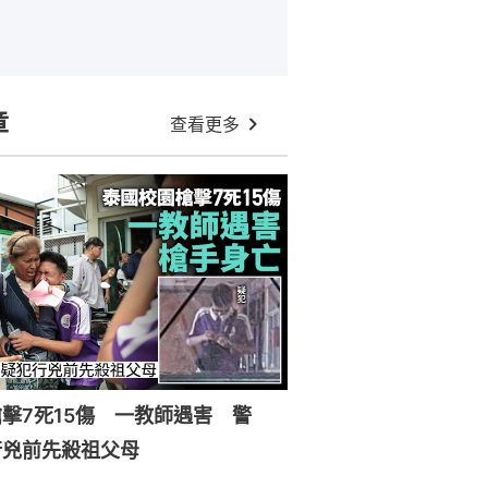
章
查看更多
擊7死15傷 一教師遇害 警
行兇前先殺祖父母