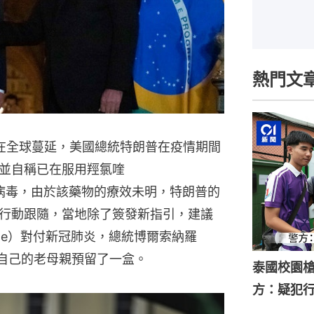
熱門文
繼續在全球蔓延，美國總統特朗普在疫情期間
並自稱已在服用羥氯喹
）來預防病毒，由於該藥物的療效未明，特朗普的
行動跟隨，當地除了簽發新指引，建議
uine）對付新冠肺炎，總統博爾索納羅
已經給自己的老母親預留了一盒。
泰國校園槍
方：疑犯