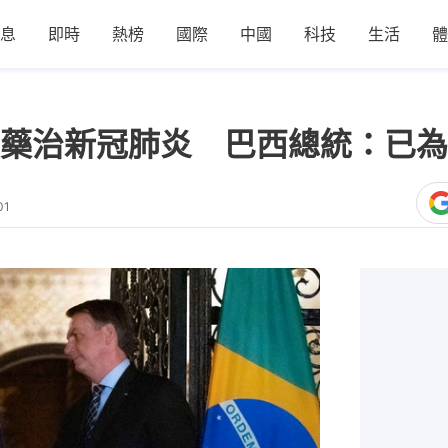
息
即時
熱榜
國際
中國
科技
生活
體
藥治新冠肺炎 巴西總統：已為
01