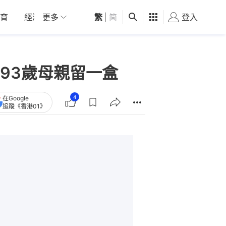
育
經濟
更多
01深圳
繁
觀點
|
简
健康
好食玩飛
登入
女
93歲母親留一盒
4
在Google
追蹤《香港01》