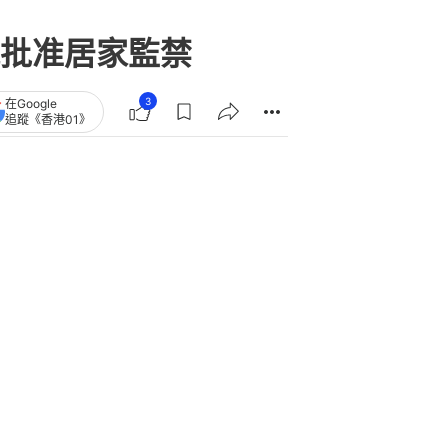
批准居家監禁
3
在Google
追蹤《香港01》