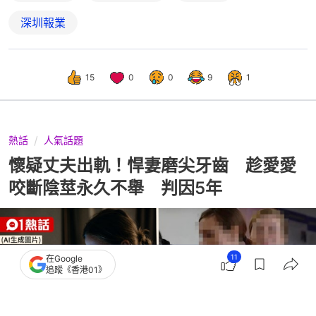
深圳報業
15
0
0
9
1
熱話
人氣話題
懷疑丈夫出軌！悍妻磨尖牙齒 趁愛愛
咬斷陰莖永久不舉 判因5年
11
在Google
追蹤《香港01》