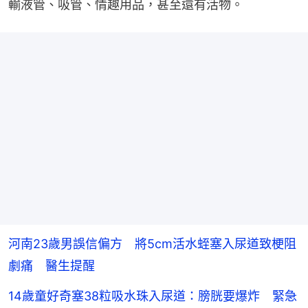
輸液管、吸管、情趣用品，甚至還有活物。
河南23歲男誤信偏方 將5cm活水蛭塞入尿道致梗阻
劇痛 醫生提醒
14歲童好奇塞38粒吸水珠入尿道：膀胱要爆炸 緊急