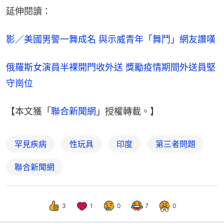
延伸閱讀：
影／美國男警一舞成名 與示威青年「舞鬥」網友讚嘆
俄羅斯女演員半裸開門收外送 獎勵疫情期間外送員堅
守崗位
【本文獲「
聯合新聞網
」授權轉載。】
罕見疾病
性玩具
印度
第三者問題
聯合新聞網
3
1
0
7
0