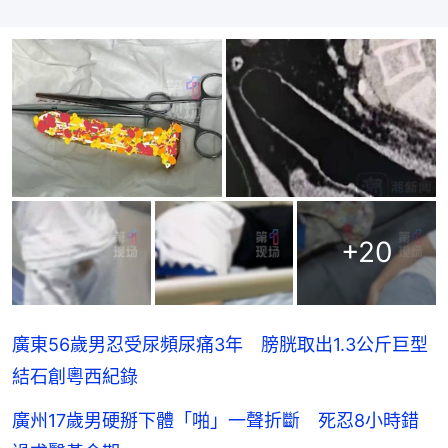
+
20
廣東56歲男忍受尿頻尿痛3年 膀胱取出1.3公斤巨型
結石創粵西紀錄
廣州17歲男硬掰下體「啪」一聲折斷 死忍8小時錯