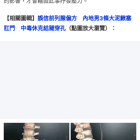
的影響，才會藉由此事抒發壓力。
【相關圖輯】
誤信前列腺偏方　內地男3條大泥鰍塞
肛門　中毒休克結腸穿孔
（點圖放大瀏覽）：