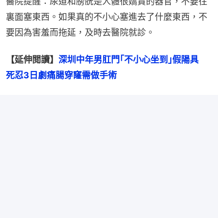
醫院提醒：尿道和膀胱是人體很嬌貴的器官，不要往
裏面塞東西。如果真的不小心塞進去了什麼東西，不
要因為害羞而拖延，及時去醫院就診。
【延伸閲讀】
深圳中年男肛門｢不小心坐到｣假陽具　
死忍3日劇痛腸穿窿需做手術