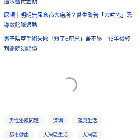
過求醫黃金期
尿頻｜明明無尿意都去廁所？醫生警告「去咗先」恐
導致膀胱過動
男子陰莖手術失敗「短了6厘米」兼不舉 15年後終
判醫院須賠償
男性泌尿問題
深圳
健康生活
都市健康
大灣區生活
大灣區