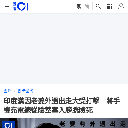
繁
|
简
國際
即時國際
印度漢因老婆外遇出走大受打擊 將手
機充電線從陰莖塞入膀胱險死