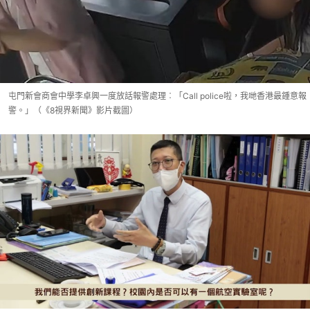
屯門新會商會中學李卓興一度放話報警處理︰「Call police啦，我哋香港最鍾意報
警。」（《8視界新聞》影片截圖）