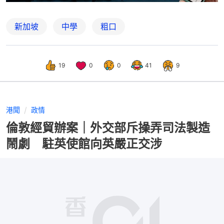
新加坡
中學
粗口
19
0
0
41
9
港聞
政情
倫敦經貿辦案｜外交部斥操弄司法製造
鬧劇 駐英使館向英嚴正交涉