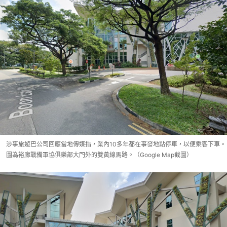
涉事旅遊巴公司回應當地傳媒指，業內10多年都在事發地點停車，以便乘客下車。
圖為裕廊戰備軍協俱樂部大門外的雙黃線馬路。（Google Map截圖）