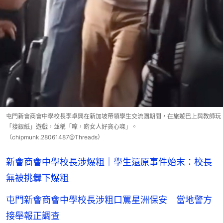
屯門新會商會中學校長李卓興在新加坡帶領學生交流團期間，在旅遊巴上與教師玩
「接銀紙」遊戲，並稱「嗱，啲女人好貪心㗎」。
（chipmunk.28061487@Threads）
新會商會中學校長涉爆粗｜學生還原事件始末：校長
無被挑釁下爆粗
屯門新會商會中學校長涉粗口罵星洲保安 當地警方
接舉報正調查