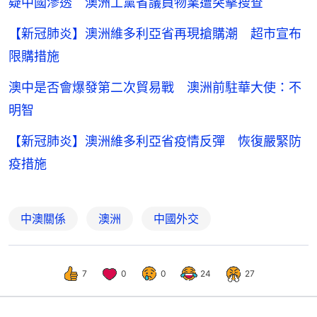
疑中國滲透 澳洲工黨省議員物業遭突擊搜查
【新冠肺炎】澳洲維多利亞省再現搶購潮 超市宣布
限購措施
澳中是否會爆發第二次貿易戰 澳洲前駐華大使：不
明智
【新冠肺炎】澳洲維多利亞省疫情反彈 恢復嚴緊防
疫措施
中澳關係
澳洲
中國外交
7
0
0
24
27