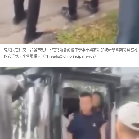
有網民在社交平台發布短片，屯門新會商會中學李卓興於新加坡研學團期間與當地
保安爭執，李曾爆粗。（Threads@lch_principal.swcs）