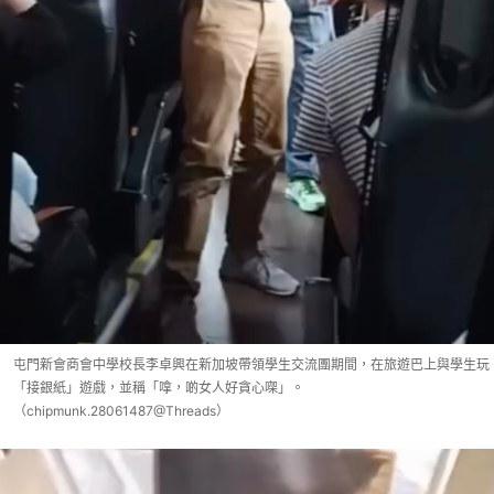
屯門新會商會中學校長李卓興在新加坡帶領學生交流團期間，在旅遊巴上與學生玩
「接銀紙」遊戲，並稱「嗱，啲女人好貪心㗎」。
（chipmunk.28061487@Threads）