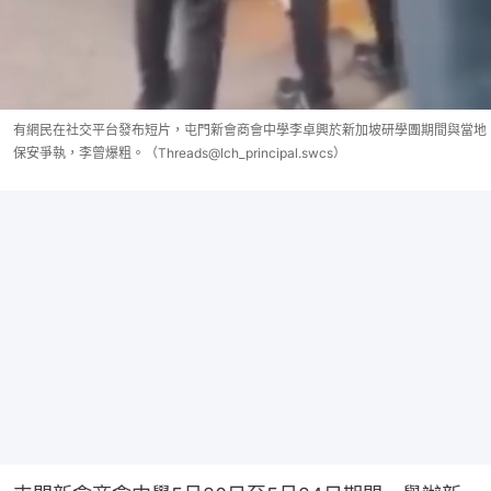
有網民在社交平台發布短片，屯門新會商會中學李卓興於新加坡研學團期間與當地
保安爭執，李曾爆粗。（Threads@lch_principal.swcs）