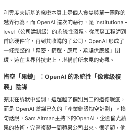
利雲度夫斯基的竊密本質上是個人貪婪與單一團隊的
越界行為。而 OpenAI 這次的惡行，是 institutional-
level（公司建制級）的系統性盜竊。從底層工程師到
首席硬件官，再到其收購的子公司，OpenAI 形成了
一條完整的「竊密、篩選、應用、欺騙供應鏈」閉
環。這在世界科技史上，堪稱前所未見的奇觀。
掏空「果鏈」：OpenAI 的系統性「像素級複
製」陰謀
蘋果在訴狀中強調，這超越了個別員工的道德瑕疵，
而是 OpenAI 蓄謀已久的「產業鏈級掏空計劃」。換
句話說，Sam Altman主持下的OpenAI，企圖偷光蘋
果的技術，完整複製一間蘋果公司出來。很明顯，他