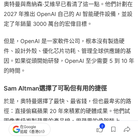
奧特曼與喬納森·艾維早已看清了這一點。他們計劃在 
2027 年推出 OpenAI 自己的 AI 智能硬件設備，並設
定了年銷量 3000 萬台的宏偉目標。
但是，OpenAI 是一家軟件公司，根本沒有製造硬
件、設計外殼、優化芯片功耗、管理全球供應鏈的基
因。如果從頭開始研發，OpenAI 至少需要 5 到 10 年
的時間。
Sam Altman選擇了可恥但有用的捷徑
於是，奧特曼選擇了最快、最省錢，但也最卑劣的路
徑：直接偷竊蘋果 20 年來積累的硬體成果。他們試
圖像素級複製蘋果的產品線，用蘋果的骨架裝上 
2
在Google
ChatGPT 的大腦，從而在 2027 年之後佈局擊潰蘋
追蹤《香港01》