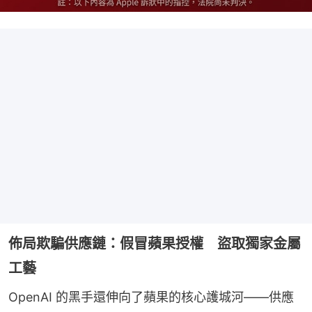
佈局欺騙供應鏈：假冒蘋果授權 盜取獨家金屬
工藝
OpenAI 的黑手還伸向了蘋果的核心護城河——供應