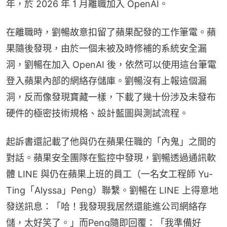
年，於 2026 年 1 月離職加入 OpenAI。
在離職時，劉暢故意扣留了蘋果配發的工作筆電。蘋
果隨後發現，由於一個未被及時修補的系統安全漏
洞，劉暢在加入 OpenAI 後，依然可以使用這台筆電
登入蘋果內部的網絡存儲庫。劉暢沒有上報這個漏
洞，反而像發現寶藏一樣，下載了幾十份涉及未發布
硬件的極密技術規格、設計藍圖與測試流程。
起訴書還記載了他與仍在蘋果任職的「內鬼」之間的
對話。蘋果安全團隊在監控中發現，劉暢透過通訊軟
體 LINE 與仍在蘋果上班的員工（一名女工程師 Yu-
Ting「Alyssa」Peng）聯繫。劉暢在 LINE 上得意地
發送訊息：「哈！我發現我居然還能進公司網絡存
儲，太好笑了。」而Peng隨即回覆：「我準備好