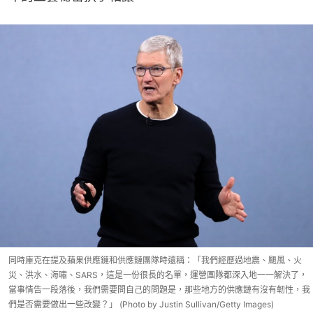
同時庫克在提及蘋果供應鏈和供應鏈團隊時還稱：「我們經歷過地震、颶風、火
災、洪水、海嘯、SARS，這是一份很長的名單，運營團隊都深入地一一解決了，
當事情告一段落後，我們需要問自己的問題是，那些地方的供應鏈有沒有韌性，我
們是否需要做出一些改變？」 (Photo by Justin Sullivan/Getty Images)