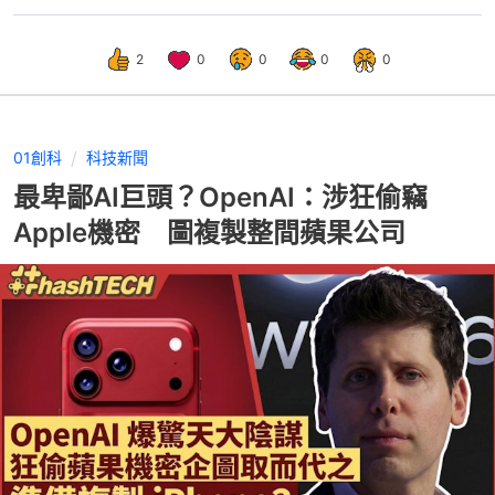
2
0
0
0
0
01創科
科技新聞
最卑鄙AI巨頭？OpenAI：涉狂偷竊
Apple機密 圖複製整間蘋果公司