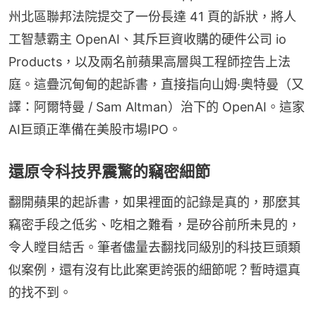
州北區聯邦法院提交了一份長達 41 頁的訴狀，將人
工智慧霸主 OpenAI、其斥巨資收購的硬件公司 io 
Products，以及兩名前蘋果高層與工程師控告上法
庭。這疊沉甸甸的起訴書，直接指向山姆·奧特曼（又
譯：阿爾特曼 / Sam Altman）治下的 OpenAI。這家
AI巨頭正準備在美股市場IPO。
還原令科技界震驚的竊密細節
翻開蘋果的起訴書，如果裡面的記錄是真的，那麼其
竊密手段之低劣、吃相之難看，是矽谷前所未見的，
令人瞠目結舌。筆者儘量去翻找同級別的科技巨頭類
似案例，還有沒有比此案更誇張的細節呢？暫時還真
的找不到。