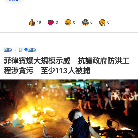
19
0
0
6
0
國際
即時國際
菲律賓爆大規模示威 抗議政府防洪工
程涉貪污 至少113人被捕