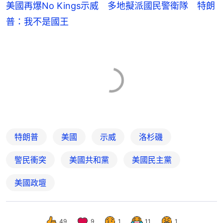
美國再爆No Kings示威 多地擬派國民警衛隊 特朗
普：我不是國王
特朗普
美國
示威
洛杉磯
警民衝突
美國共和黨
美國民主黨
美國政壇
49
9
1
11
1