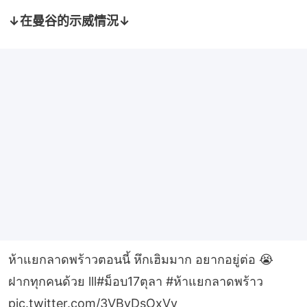
↓在曼谷的示威情況↓
ห้าแยกลาดพร้าวตอนนี้ หึกเฮิมมาก อยากอยู่ต่อ 😭
ฝากทุกคนด้วย lll
#ม็อบ17ตุลา
#ห้าแยกลาดพร้าว
pic.twitter.com/3VByDsOxVv