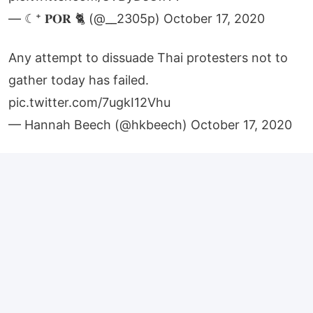
— ☾⁺ 𝐏𝐎𝐑 🐈 (@__2305p)
October 17, 2020
Any attempt to dissuade Thai protesters not to
gather today has failed.
pic.twitter.com/7ugkI12Vhu
— Hannah Beech (@hkbeech)
October 17, 2020