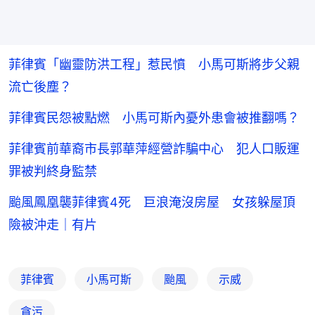
菲律賓「幽靈防洪工程」惹民憤 小馬可斯將步父親
流亡後塵？
菲律賓民怨被點燃 小馬可斯內憂外患會被推翻嗎？
菲律賓前華裔市長郭華萍經營詐騙中心 犯人口販運
罪被判終身監禁
颱風鳳凰襲菲律賓4死 巨浪淹沒房屋 女孩躲屋頂
險被沖走｜有片
菲律賓
小馬可斯
颱風
示威
貪污