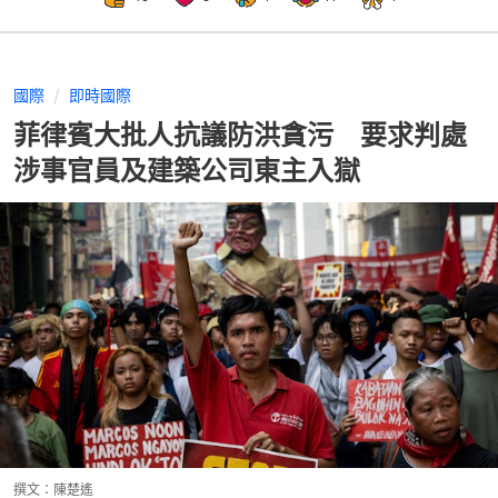
國際
即時國際
菲律賓大批人抗議防洪貪污 要求判處
涉事官員及建築公司東主入獄
撰文：
陳楚遙