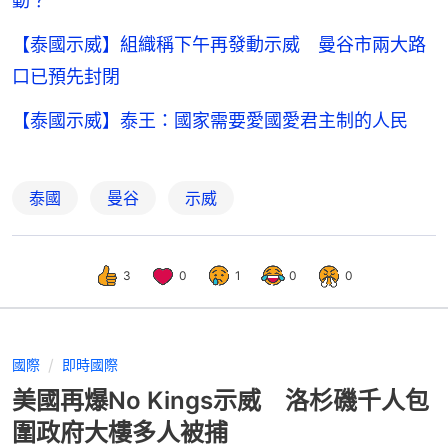
動？
【泰國示威】組織稱下午再發動示威 曼谷市兩大路
口已預先封閉
【泰國示威】泰王：國家需要愛國愛君主制的人民
泰國
曼谷
示威
3
0
1
0
0
國際
即時國際
美國再爆No Kings示威 洛杉磯千人包
圍政府大樓多人被捕