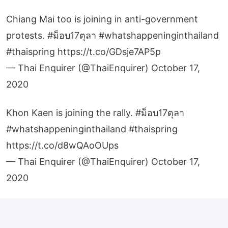
Chiang Mai too is joining in anti-government
protests.
#ม็อบ17ตุลา
#whatshappeninginthailand
#thaispring
https://t.co/GDsje7AP5p
— Thai Enquirer (@ThaiEnquirer)
October 17,
2020
Khon Kaen is joining the rally.
#ม็อบ17ตุลา
#whatshappeninginthailand
#thaispring
https://t.co/d8wQAoOUps
— Thai Enquirer (@ThaiEnquirer)
October 17,
2020