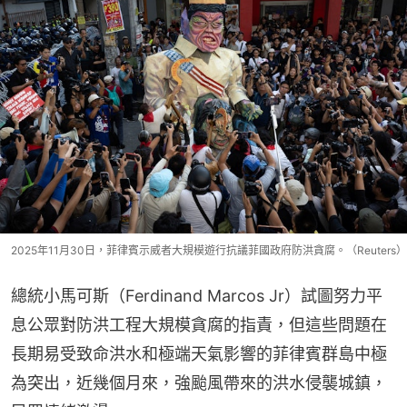
2025年11月30日，菲律賓示威者大規模遊行抗議菲國政府防洪貪腐。（Reuters）
總統小馬可斯（Ferdinand Marcos Jr）試圖努力平
息公眾對防洪工程大規模貪腐的指責，但這些問題在
長期易受致命洪水和極端天氣影響的菲律賓群島中極
為突出，近幾個月來，強颱風帶來的洪水侵襲城鎮，