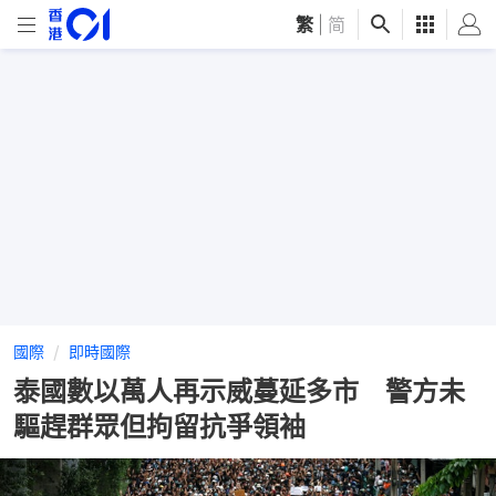
繁
|
简
國際
即時國際
泰國數以萬人再示威蔓延多市 警方未
驅趕群眾但拘留抗爭領袖