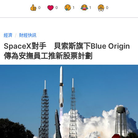
0
0
1
1
0
經濟
財經快訊
SpaceX對手 貝索斯旗下Blue Origin
傳為安撫員工推新股票計劃