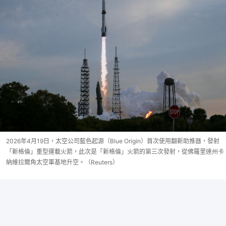
2026年4月19日，太空公司藍色起源（Blue Origin）首次使用翻新助推器，發射
「新格倫」重型運載火箭，此次是「新格倫」火箭的第三次發射，從佛羅里達州卡
納維拉爾角太空軍基地升空。（Reuters）