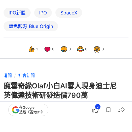
IPO新股
IPO
SpaceX
藍色起源 Blue Origin
1
0
0
0
0
港聞
社會新聞
魔雪奇緣Olaf小白AI雪人現身迪士尼
英偉達技術研發造價790萬
2
在Google
追蹤《香港01》