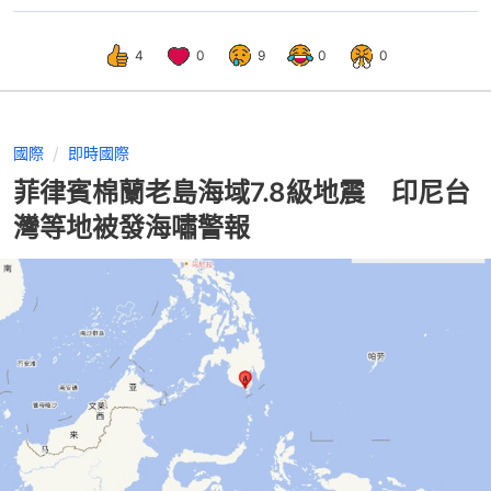
4
0
9
0
0
國際
即時國際
菲律賓棉蘭老島海域7.8級地震 印尼台
灣等地被發海嘯警報