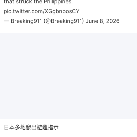
that struck the Philippines.
pic.twitter.com/XGgbnposCY
— Breaking911 (@Breaking911)
June 8, 2026
日本多地發出避難指示