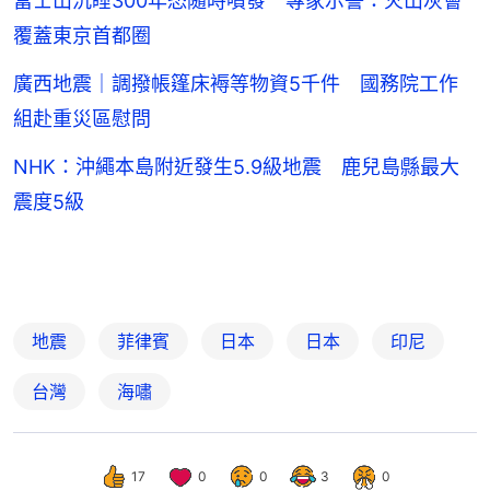
富士山沉睡300年恐隨時噴發 專家示警：火山灰會
覆蓋東京首都圈
廣西地震｜調撥帳篷床褥等物資5千件 國務院工作
組赴重災區慰問
NHK：沖繩本島附近發生5.9級地震 鹿兒島縣最大
震度5級
地震
菲律賓
日本
日本
印尼
台灣
海嘯
17
0
0
3
0