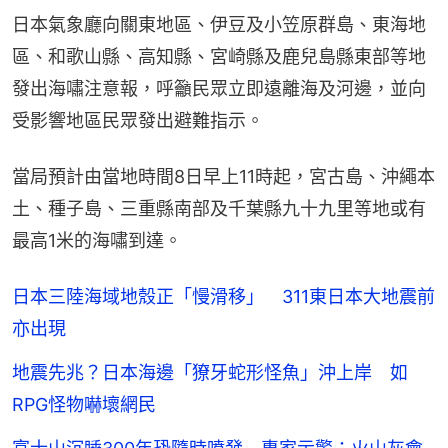
日本氣象廳向關東地區、伊豆及小笠原群島、東海地
區、和歌山縣、高知縣、宮崎縣及鹿兒島縣東部等地
發出海嘯注意報，呼籲民眾立即遠離海及河邊，並向
受影響地區民眾發出避難指示。
當局預計由當地時間8日早上11時起，宮古島、沖繩本
土、種子島、三重縣南部及千葉縣九十九里等地或有
最高1米的海嘯到達。
日本三陸海域地殼正「慢滑移」 311東日本大地震前
亦出現
地震先兆？日本海邊「獠牙蛇形怪魚」沖上岸 如
RPG怪物嚇壞網民