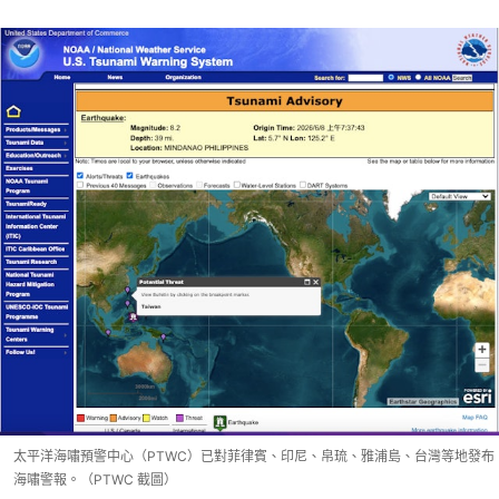
太平洋海嘯預警中心（PTWC）已對菲律賓、印尼、帛琉、雅浦島、台灣等地發布
海嘯警報。（PTWC 截圖）