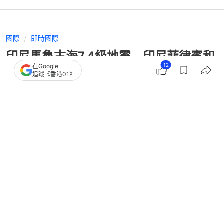
國際
即時國際
印尼馬魯古海7.4級地震 印尼菲律賓和
12
在Google
馬來西亞等沿海有海嘯威脅
追蹤《香港01》
撰文：
蕭通