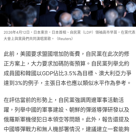
2026年4月12日，日本東京，日本首相、自民黨（LDP）領袖高市早苗，在黨代表
大會上與黨員們共同演唱黨歌。（Reuters）
此前，美國要求盟國增加防衛費，自民黨在此次的修
正方案上，大力要求加碼防衛預算。自民黨列舉北約
成員國和韓國以GDP佔比3.5%為目標、澳大利亞力爭
達到3%的例子，主張日本也應以類似水平作為參考。
在評估當前的形勢上，自民黨強調周邊軍事活動活
躍，列舉中國的軍事建設、朝鮮的彈道導彈研發以及
俄羅斯軍機侵犯日本領空等問題。此外，報告還提及
中國導彈戰力和無人機部署情況，建議建立一套能夠