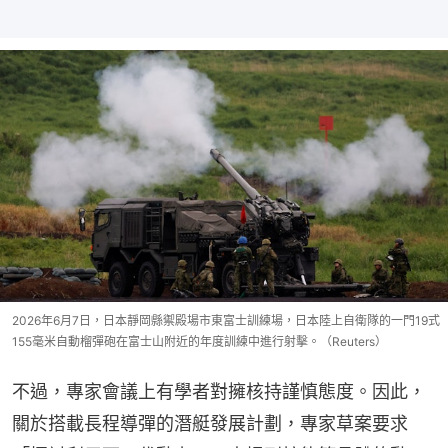
2026年6月7日，日本靜岡縣禦殿場市東富士訓練場，日本陸上自衛隊的一門19式
155毫米自動榴彈砲在富士山附近的年度訓練中進行射擊。（Reuters）
不過，專家會議上有學者對擁核持謹慎態度。因此，
關於搭載長程導彈的潛艇發展計劃，專家草案要求