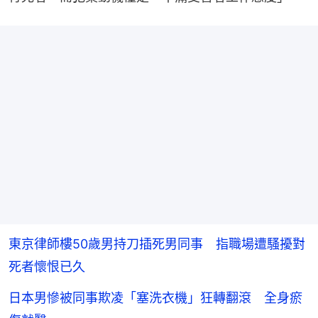
東京律師樓50歲男持刀插死男同事 指職場遭騷擾對
死者懷恨已久
日本男慘被同事欺凌「塞洗衣機」狂轉翻滾 全身瘀