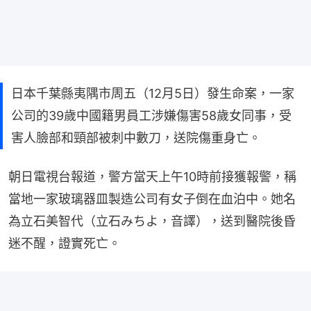
日本千葉縣夷隅市周五（12月5日）發生命案，一家
公司的39歲中國籍男員工涉嫌傷害58歲女同事，受
害人臉部和頸部被刺中數刀，送院傷重身亡。
朝日電視台報道，警方當天上午10時前接獲報警，稱
當地一家玻璃器皿製造公司有女子倒在血泊中。她名
為立石美智代（立石みちよ，音譯），送到醫院後昏
迷不醒，證實死亡。