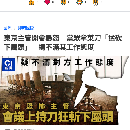
7
0
0
1
2
國際
即時國際
東京主管開會暴怒 當眾拿菜刀「猛砍
下屬頭」 揭不滿其工作態度