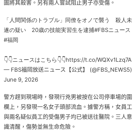
圖將其殺害。另有兩人嘗試阻止男子亦受傷。
「人間関係のトラブル」同僚をオノで襲う 殺人未
遂の疑い 20歳の技能実習生を逮捕
#FBSニュース
#福岡
👇👇ニュースはこちら👇👇
https://t.co/WQXv1Lzq7A
— FBS福岡放送ニュース【公式】 (@FBS_NEWS5)
June 9, 2026
警方趕到現場時，發現行兇男被按在公司停車場的圍
欄上，另發現一名女子頭部流血。據警方稱，女員工
與兩名疑似員工的受傷男子均已被送往醫院。三人意
識清醒，傷勢並無生命危險。