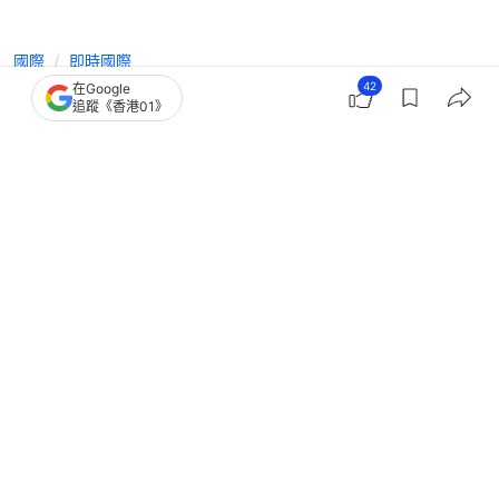
國際
即時國際
42
在Google
韓國持刀襲擊 疑犯闖LG首爾辦公室斬
追蹤《香港01》
人 2職員受重傷
撰文：
洪怡霖
出版：
2026-05-27 14:19
更新：
2026-05-27 14:51