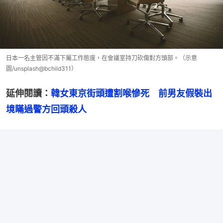
日本一名主管因不滿下屬工作態度，在會議室持刀砍傷對方頭部。（示意
圖/unsplash@bchild311）
延伸閱讀：
韓女東京街頭遭割喉慘死　前男友假裝出
境瞞過警方回頭殺人