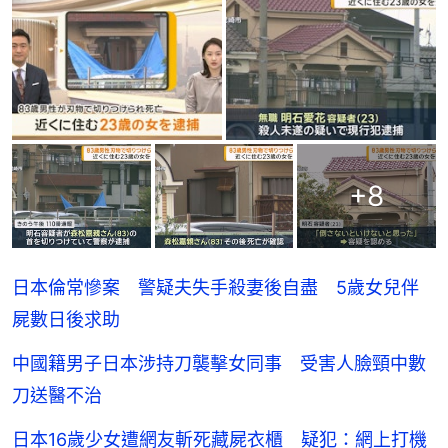
+
8
日本倫常慘案 警疑夫失手殺妻後自盡 5歲女兒伴
屍數日後求助
中國籍男子日本涉持刀襲擊女同事 受害人臉頸中數
刀送醫不治
日本16歲少女遭網友斬死藏屍衣櫃 疑犯：網上打機