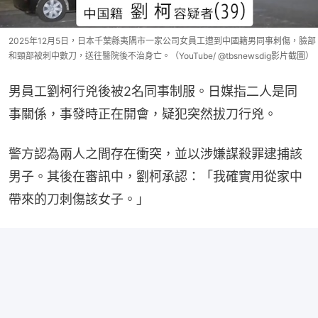
2025年12月5日，日本千葉縣夷隅市一家公司女員工遭到中國籍男同事刺傷，臉部
和頸部被刺中數刀，送往醫院後不治身亡。（YouTube/ @tbsnewsdig影片截圖）
男員工劉柯行兇後被2名同事制服。日媒指二人是同
事關係，事發時正在開會，疑犯突然拔刀行兇。
警方認為兩人之間存在衝突，並以涉嫌謀殺罪逮捕該
男子。其後在審訊中，劉柯承認：「我確實用從家中
帶來的刀刺傷該女子。」