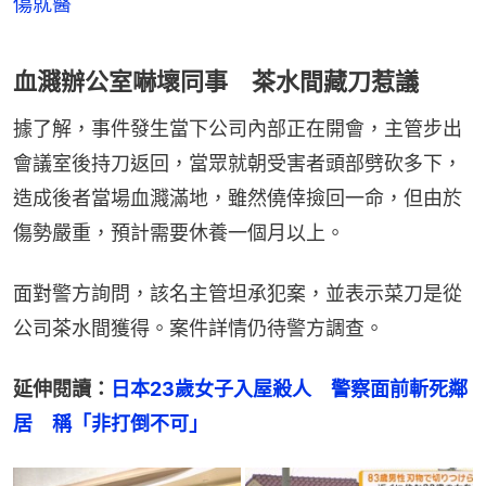
傷就醫
血濺辦公室嚇壞同事 茶水間藏刀惹議
據了解，事件發生當下公司內部正在開會，主管步出
會議室後持刀返回，當眾就朝受害者頭部劈砍多下，
造成後者當場血濺滿地，雖然僥倖撿回一命，但由於
傷勢嚴重，預計需要休養一個月以上。
面對警方詢問，該名主管坦承犯案，並表示菜刀是從
公司茶水間獲得。案件詳情仍待警方調查。
延伸閱讀：
日本23歲女子入屋殺人　警察面前斬死鄰
居　稱「非打倒不可」