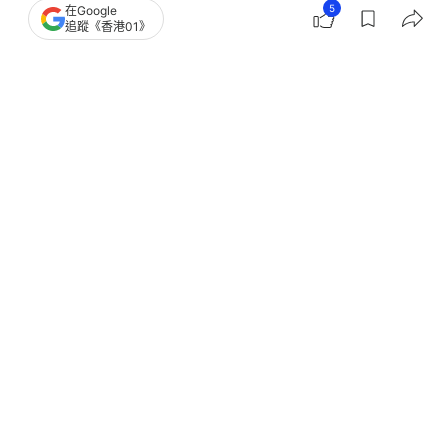
5
在Google
追蹤《香港01》
撰文：
洪怡霖
出版：
2026-05-26 13:51
更新：
2026-05-26 13:55
韓國聯合參謀本部（韓聯參）5月26日表示，朝鮮當