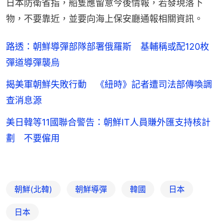
日本防衛省指，船隻應留意今後情報，若發現落下
物，不要靠近，並要向海上保安廳通報相關資訊。
路透：朝鮮導彈部隊部署俄羅斯 基輔稱或配120枚
彈道導彈襲烏
揭美軍朝鮮失敗行動 《紐時》記者遭司法部傳喚調
查消息源
美日韓等11國聯合警告：朝鮮IT人員賺外匯支持核計
劃 不要僱用
朝鮮(北韓)
朝鮮導彈
韓國
日本
日本