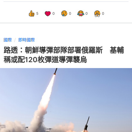
5
0
0
0
0
國際
即時國際
路透：朝鮮導彈部隊部署俄羅斯 基輔
稱或配120枚彈道導彈襲烏