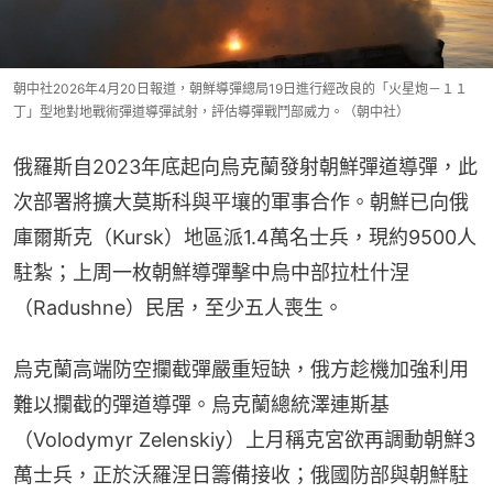
朝中社2026年4月20日報道，朝鮮導彈總局19日進行經改良的「火星炮－１１
丁」型地對地戰術彈道導彈試射，評估導彈戰鬥部威力。（朝中社）
俄羅斯自2023年底起向烏克蘭發射朝鮮彈道導彈，此
次部署將擴大莫斯科與平壤的軍事合作。朝鮮已向俄
庫爾斯克（Kursk）地區派1.4萬名士兵，現約9500人
駐紮；上周一枚朝鮮導彈擊中烏中部拉杜什涅
（Radushne）民居，至少五人喪生。
烏克蘭高端防空攔截彈嚴重短缺，俄方趁機加強利用
難以攔截的彈道導彈。烏克蘭總統澤連斯基
（Volodymyr Zelenskiy）上月稱克宮欲再調動朝鮮3
萬士兵，正於沃羅涅日籌備接收；俄國防部與朝鮮駐