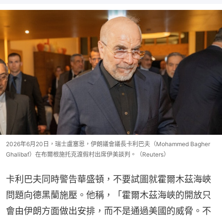
2026年6月20日，瑞士盧塞恩，伊朗議會議長卡利巴夫（Mohammed Bagher
Ghalibaf）在布爾根施托克渡假村出席伊美談判。（Reuters）
卡利巴夫同時警告華盛頓，不要試圖就霍爾木茲海峽
問題向德黑蘭施壓。他稱，「霍爾木茲海峽的開放只
會由伊朗方面做出安排，而不是通過美國的威脅。不