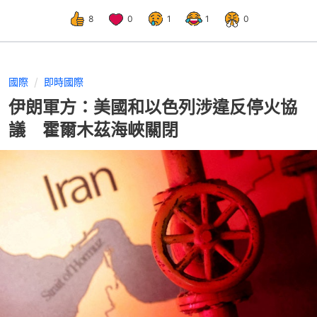
8
0
1
1
0
國際
即時國際
伊朗軍方：美國和以色列涉違反停火協
議 霍爾木茲海峽關閉