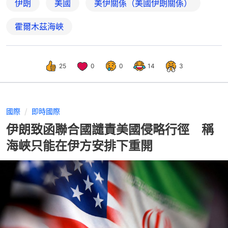
伊朗
美國
美伊關係（美國伊朗關係）
霍爾木茲海峽
25
0
0
14
3
國際
即時國際
伊朗致函聯合國譴責美國侵略行徑 稱
海峽只能在伊方安排下重開