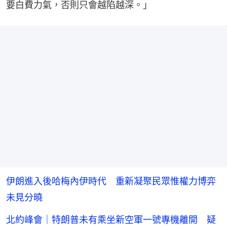
要白費力氣，否則只會越陷越深。」
伊朗進入後哈梅內伊時代 重新凝聚民眾惟權力博弈
未見分曉
北約峰會｜特朗普未有乘坐新空軍一號專機離開 疑