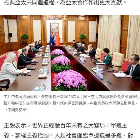
振興亞太共同體進程，為亞太合作作出更大貢獻。
中共中央政治局委員、外交部長王毅2026年4月29日在北京與澳洲外長黃英賢舉行
第八輪中澳外交與戰略對話，雙方就包括台灣議題、中東局勢在內問題交換意見。
（中國外交部）
王毅表示，世界正經歷百年未有之大變局，單邊主
義、霸權主義抬頭，人類社會面臨單邊還是多邊、對