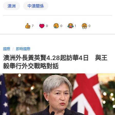
澳洲
中澳關係
7
0
0
1
0
國際
即時國際
澳洲外長黃英賢4.28起訪華4日 與王
毅舉行外交戰略對話