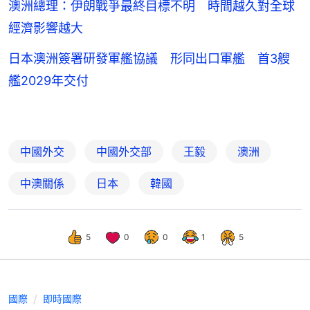
澳洲總理：伊朗戰爭最終目標不明 時間越久對全球
經濟影響越大
日本澳洲簽署研發軍艦協議 形同出口軍艦 首3艘
艦2029年交付
中國外交
中國外交部
王毅
澳洲
中澳關係
日本
韓國
5
0
0
1
5
國際
即時國際