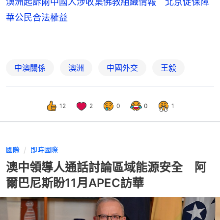
澳洲起訴兩中國人涉收集佛教組織情報 北京促保障
華公民合法權益
中澳關係
澳洲
中國外交
王毅
12
2
0
0
1
國際
即時國際
澳中領導人通話討論區域能源安全 阿
爾巴尼斯盼11月APEC訪華