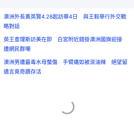
澳洲外長黃英賢4.28起訪華4日 與王毅舉行外交戰
略對話
英王查理斯訪美在即 白宮附近錯掛澳洲國旗迎接
遭網民群嘲
澳洲男遭最毒水母螫傷 手臂痛如被滾油辣 絕望留
遺言竟奇蹟存活