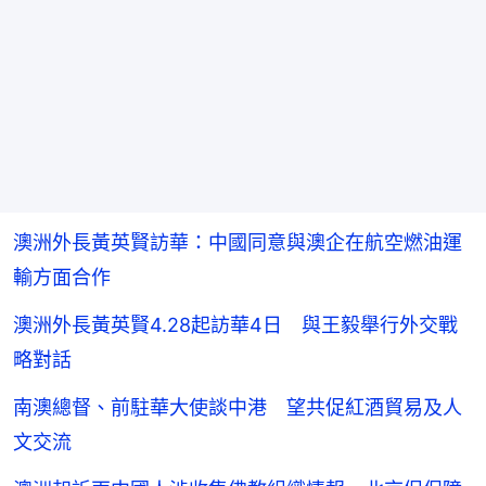
澳洲外長黃英賢訪華：中國同意與澳企在航空燃油運
輸方面合作
澳洲外長黃英賢4.28起訪華4日 與王毅舉行外交戰
略對話
南澳總督、前駐華大使談中港 望共促紅酒貿易及人
文交流