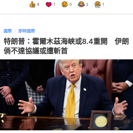
8
1
0
2
1
國際
即時國際
特朗普：霍爾木茲海峽或8.4重開 伊朗
倘不達協議或遭斬首