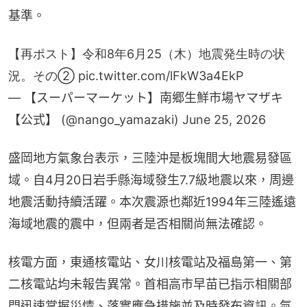
基準。
【再ポスト】令和8年6月25（木）地震発生時の状
況。その②
pic.twitter.com/lFkW3a4EkP
— 【スーパーマーケット】南郷生鮮市場ヤマザキ
【公式】 (@nango_yamazaki)
June 25, 2026
盛岡地方氣象台表示，三陸沖是板塊間大地震易發區
域。自4月20日岩手縣海域發生7.7級地震以來，周邊
地震活動持續活躍。本次震源也鄰近1994年三陸遙遠
海域地震的震中，但兩者是否相關尚無法確認。
核電方面，東通核電站、女川核電站及福島第一、第
二核電站均未報告異常。首相高市早苗已指示相關部
門迅速掌握災情、落實應急措施並及時發布資訊。氣