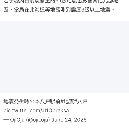
岩手縣周日凌晨發生的6.1級地震也影響其他北部地
區，當局在北海道等地觀測到震度3級以上地震。
地震発生時の本八戸駅前
#地震
#八戸
pic.twitter.com/JI1Opraksa
— OjiOju (@oji_oju)
June 24, 2026