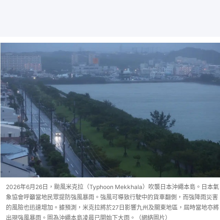
2026年6月26日，颱風米克拉（Typhoon Mekkhala）吹襲日本沖繩本島。日本氣
象協會呼籲當地民眾提防強風暴雨。強風可導致行駛中的貨車翻側，而強降雨災害
的風險也迅速增加。據預測，米克拉將於27日影響九州及關東地區，屆時當地亦將
出現強風暴雨。圖為沖繩本島凌晨已開始下大雨。（網絡圖片）