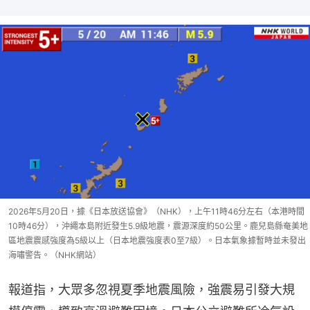
2026年5月20日，據《日本放送協會》（NHK），上午11時46分左右（本港時間
10時46分），沖繩本島附近發生5.9級地震，震源深度約50公里。鹿兒島縣奄美地
區地震震感強度為5級以上（日本地震強度表0至7級）。日本氣象據暫時並未發出
海嘯警告。（NHK網站）
報道指，大眾多忽視夏季地震風險，強震易引發大規