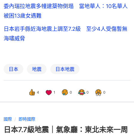
委內瑞拉地震多幢建築物倒塌 當地華人：10名華人
被困13歲女遇難
日本岩手縣近海地震上調至7.2級 至少4人受傷暫無
海嘯威脅
日本
地震
日本地震
4
1
0
0
0
國際
即時國際
日本7.7級地震｜氣象廳：東北未來一周