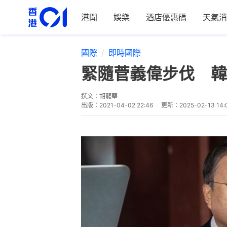
港聞
娛樂
酒店優惠碼
天氣消
國際
即時國際
緊隨菅義偉步伐 韓
撰文：
胡龍華
出版：
2021-04-02 22:46
更新：
2025-02-13 14: