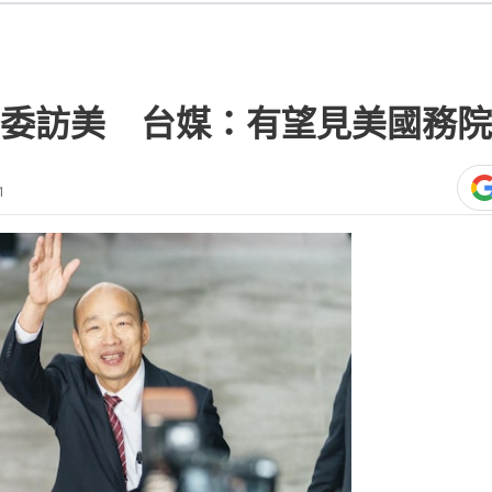
熱門文
46歲年收
前才直播
16日）返回台灣，緊接著台灣立法院長韓
天的訪美行程。
，此趟行程美方將給予高規格對待，韓