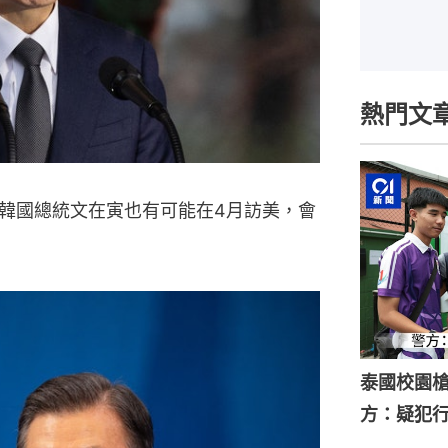
熱門文
韓國總統文在寅也有可能在4月訪美，會
泰國校園槍
方：疑犯