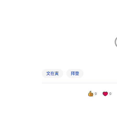
文在寅
拜登
0
0
中國
台灣新聞
韓國瑜下周將率台立
撰文：
許祺安
出版：
2026-06-16 17:41
更新：
2026-06-16 17:4