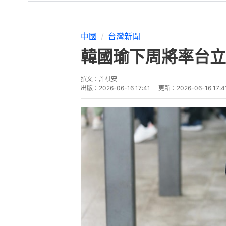
國民黨主席鄭麗文訪美今日（6月
國瑜將在21日至27日展開為期七
台媒《聯合報》引述知情人士透露