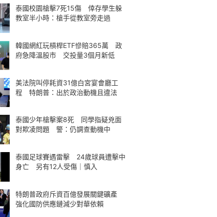
泰國校園槍擊7死15傷 倖存學生躲
教室半小時：槍手從教室旁走過
韓國網紅玩槓桿ETF慘賠365萬 政
府急降溫股市 交投量3個月新低
美法院叫停耗資31億白宮宴會廳工
程 特朗普：出於政治動機且違法
泰國少年槍擊案8死 同學指疑兇面
對欺凌問題 警：仍調查動機中
泰國足球賽遇雷擊 24歲球員遭擊中
身亡 另有12人受傷｜慎入
特朗普政府斥資百億發展關鍵礦產
強化國防供應鏈減少對華依賴