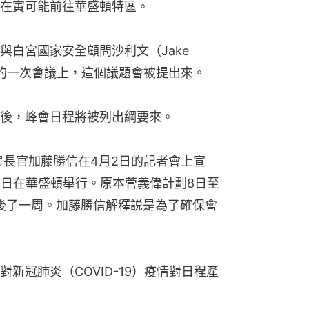
在寅可能前往華盛頓特區。
白宮國家安全顧問沙利文（Jake 
舉行的一次會議上，這個議題會被提出來。
後，峰會日程將被列出綱要來。
房長官加藤勝信在4月2日的記者會上宣
6日在華盛頓舉行。原本菅義偉計劃8日至
延後了一周。加藤勝信解釋説是為了確保會
新冠肺炎（COVID-19）疫情對日程產