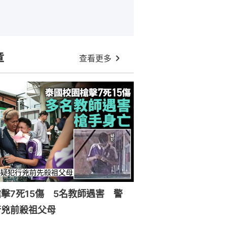
章
查看更多
擊7死15傷 5名教師遇害 警
行兇前殺祖父母