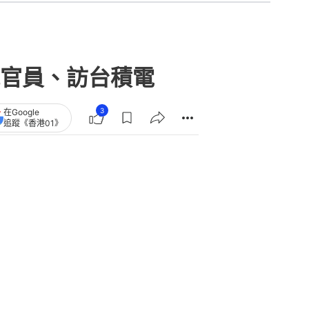
章
查看更多
破億美食網紅｢肥大叔｣離世 2天
曾因暴瘦引關切
白海豚｜台灣14時30分發布海上颱風
警報 周六北部沿海有6米巨浪
台早餐店公告寫「只有SJ始源可以停