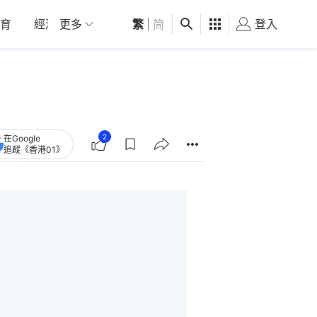
育
經濟
更多
01深圳
繁
觀點
|
简
健康
好食玩飛
登入
女
2
在Google
追蹤《香港01》