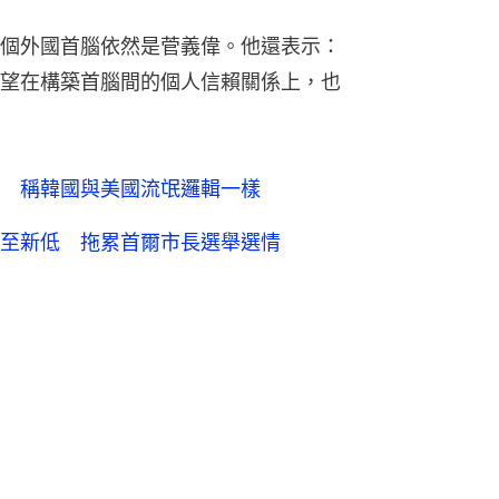
個外國首腦依然是菅義偉。他還表示：
望在構築首腦間的個人信賴關係上，也
 稱韓國與美國流氓邏輯一樣
至新低 拖累首爾市長選舉選情