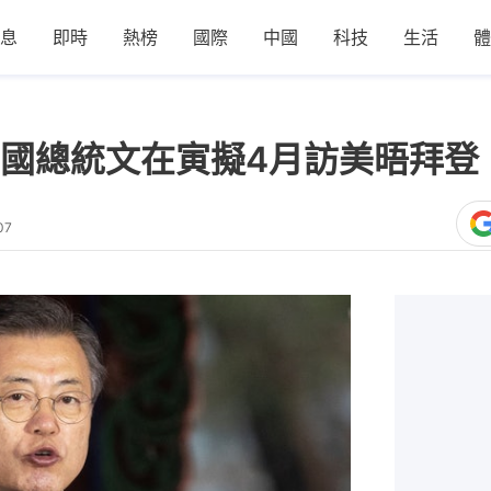
息
即時
熱榜
國際
中國
科技
生活
體
國總統文在寅擬4月訪美晤拜登
07