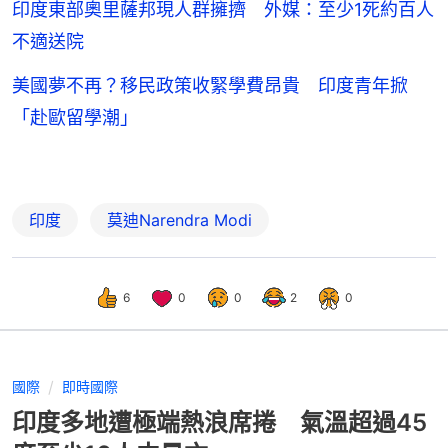
印度東部奧里薩邦現人群擁擠 外媒：至少1死約百人
不適送院
美國夢不再？移民政策收緊學費昂貴 印度青年掀
「赴歐留學潮」
印度
莫迪Narendra Modi
6
0
0
2
0
國際
即時國際
印度多地遭極端熱浪席捲 氣溫超過45