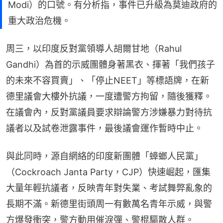
Modi）的口號。有分析指，事件已升級為莫迪政府的
重大政治危機。
周三，以印度反對黨領導人胡爾甘地（Rahul 
Gandhi）為首的示威團體身著黑衣、揮著「我們孩子
的未來不容買賣」、「停止NEET」等標語牌，在新
德里議會大樓外抗議，一度遭警方拘留，隨後獲釋。
在議會內，反對黨議員要求辯論警方涉嫌暴力對待抗
議者以及試卷泄露事件，最後議會運作暫時中止。
與此同時，源自網絡的印度新團體「蟑螂人民黨」
（Cockroach Janta Party，CJP）快速崛起，匯集
大量年輕抗議者，反映青年對失業、考試舞弊亂象的
長期不滿。新德里街頭周一有數萬名青年示威，與警
方爆發衝突，警方動用催淚彈、警棍驅散人群。