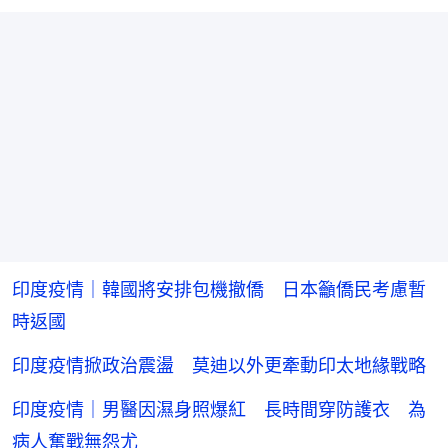
印度疫情｜韓國將安排包機撤僑 日本籲僑民考慮暫
時返國
印度疫情掀政治震盪 莫迪以外更牽動印太地緣戰略
印度疫情｜男醫因濕身照爆紅 長時間穿防護衣 為
病人奮戰無怨尤