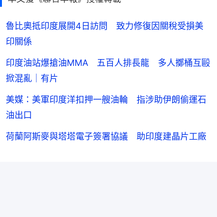
魯比奧抵印度展開4日訪問 致力修復因關稅受損美
印關係
印度油站爆搶油MMA 五百人排長龍 多人擲桶互毆
掀混亂｜有片
美媒：美軍印度洋扣押一艘油輪 指涉助伊朗偷運石
油出口
荷蘭阿斯麥與塔塔電子簽署協議 助印度建晶片工廠