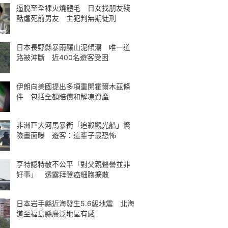
逼脫至全裸火燒體毛 日女找朋友殘
酷虐死前男友 主犯判無期徒刑
日本長野縣暴雨釀山泥傾瀉 唯一道
路被沖斷 近400名遊客受困
伊朗向美國提出多項重開霍爾木茲條
件 包括全額賠償和解凍資產
非洲巨大河馬暴衝「追殺觀光船」驚
險畫面曝 遊客：這輩子最恐怖
亨特認特赦不公平「對父親聲譽並非
好事」 透露拜登癌細胞擴散
日本岩手縣近海發生5.6級地震 北海
道至福島縣廣泛地區有感