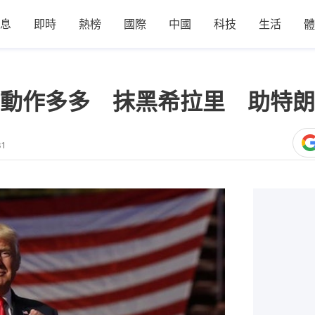
息
即時
熱榜
國際
中國
科技
生活
體
動作多多 抹黑希拉里 助特朗
31