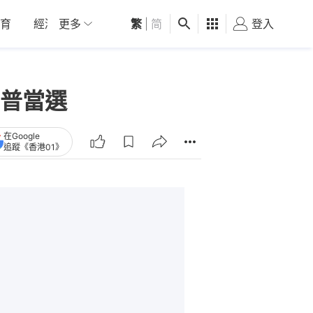
育
經濟
更多
01深圳
繁
觀點
|
简
健康
好食玩飛
登入
女
普當選
在Google
追蹤《香港01》