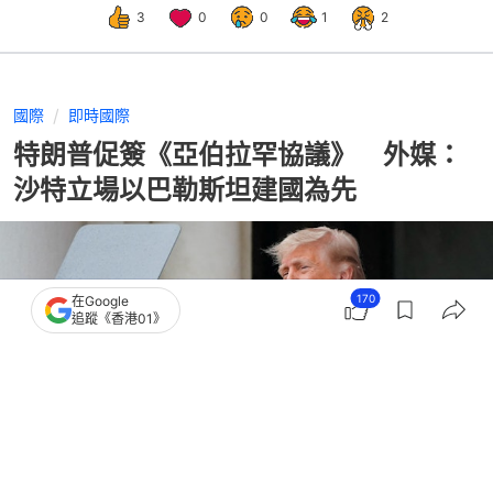
3
0
0
1
2
國際
即時國際
特朗普促簽《亞伯拉罕協議》 外媒：
沙特立場以巴勒斯坦建國為先
170
在Google
追蹤《香港01》