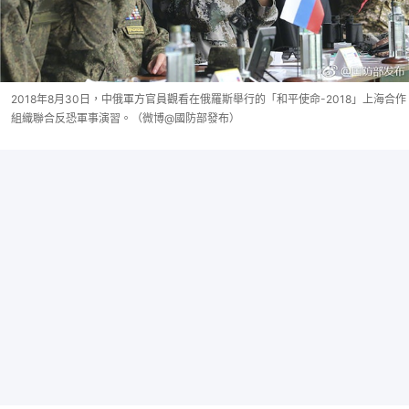
2018年8月30日，中俄軍方官員觀看在俄羅斯舉行的「和平使命-2018」上海合作
組織聯合反恐軍事演習。（微博@國防部發布）