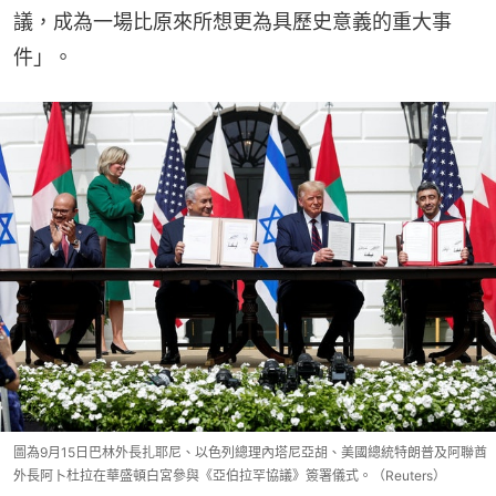
議，成為一場比原來所想更為具歷史意義的重大事
件」。
圖為9月15日巴林外長扎耶尼、以色列總理內塔尼亞胡、美國總統特朗普及阿聯酋
外長阿卜杜拉在華盛頓白宮參與《亞伯拉罕協議》簽署儀式。（Reuters）