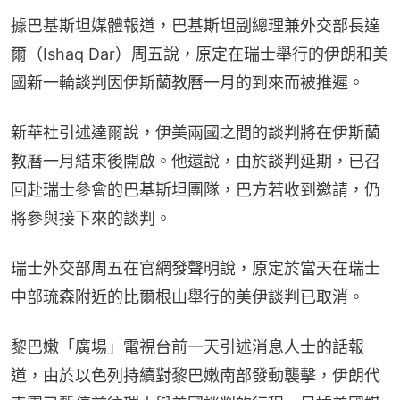
據巴基斯坦媒體報道，巴基斯坦副總理兼外交部長達
爾（Ishaq Dar）周五說，原定在瑞士舉行的伊朗和美
國新一輪談判因伊斯蘭教曆一月的到來而被推遲。
新華社引述達爾說，伊美兩國之間的談判將在伊斯蘭
教曆一月結束後開啟。他還說，由於談判延期，已召
回赴瑞士參會的巴基斯坦團隊，巴方若收到邀請，仍
將參與接下來的談判。
瑞士外交部周五在官網發聲明說，原定於當天在瑞士
中部琉森附近的比爾根山舉行的美伊談判已取消。
黎巴嫩「廣場」電視台前一天引述消息人士的話報
道，由於以色列持續對黎巴嫩南部發動襲擊，伊朗代