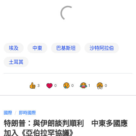
埃及
中東
巴基斯坦
沙特阿拉伯
土耳其
3
0
0
1
0
國際
即時國際
特朗普：與伊朗談判順利 中東多國應
加入《亞伯拉罕協議》