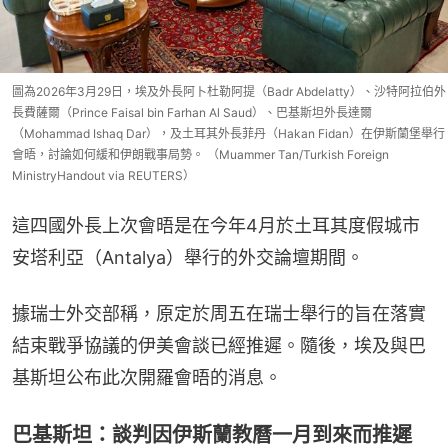
圖為2026年3月29日，埃及外長阿卜杜勒阿提（Badr Abdelatty）、沙特阿拉伯外
長費薩爾（Prince Faisal bin Farhan Al Saud）、巴基斯坦外長達爾
（Mohammad Ishaq Dar），及土耳其外長菲丹（Hakan Fidan）在伊斯蘭堡舉行
會晤，討論如何緩和伊朗戰事局勢。 （Muammer Tan/Turkish Foreign
MinistryHandout via REUTERS）
這四國外長上次會晤是在今年4月於土耳其度假城市
安塔利亞（Antalya）舉行的外交論壇期間。
據瑞士外交部稱，原定於周五在瑞士舉行的旨在落實
結束戰爭協議的伊美會談已經推遲。隨後，埃及與巴
基斯坦公布此次開羅會晤的消息。
巴基斯坦：談判因伊斯蘭教曆一月到來而推遲