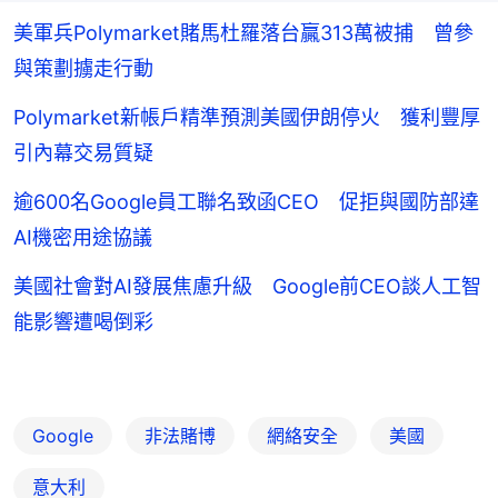
美軍兵Polymarket賭馬杜羅落台贏313萬被捕 曾參
與策劃擄走行動
Polymarket新帳戶精準預測美國伊朗停火 獲利豐厚
引內幕交易質疑
逾600名Google員工聯名致函CEO 促拒與國防部達
AI機密用途協議
美國社會對AI發展焦慮升級 Google前CEO談人工智
能影響遭喝倒彩
Google
非法賭博
網絡安全
美國
意大利