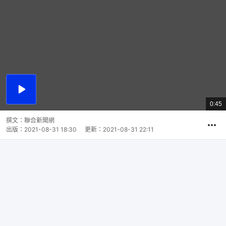
播
放
0:45
總
影
共
片
時
撰文：
聯合新聞網
間
出版：
2021-08-31 18:30
更新：
2021-08-31 22:11