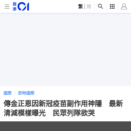
繁
|
简
國際
即時國際
傳金正恩因新冠疫苗副作用神隱 最新
清減模樣曝光 民眾列隊欲哭