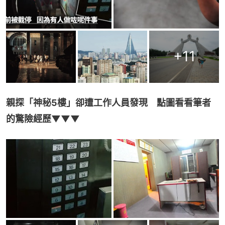
+
11
親探「神秘5樓」卻遭工作人員發現　點圖看看筆者
的驚險經歷▼▼▼