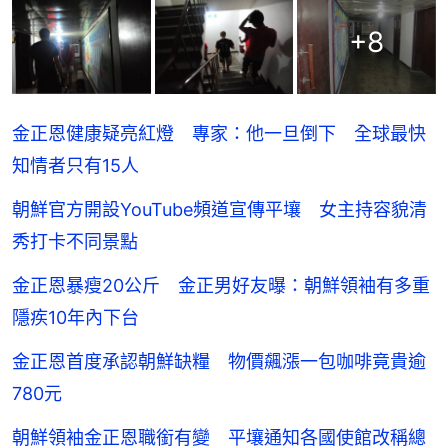
+
8
金正恩健康疑亮紅燈 專家：他一旦倒下 全球最快
知情者只有15人
朝鮮官方開設YouTube頻道宣傳平壤 女主持容貌清
秀打卡不同景點
金正恩暴瘦20公斤 金正男好友曝：朝鮮領袖有多重
隱疾10年內下台
金正恩首度承認朝鮮缺糧 物價飆漲一包咖啡竟貴逾
780元
朝鮮領袖金正恩職銜有變 平壤通知各國使館改稱總