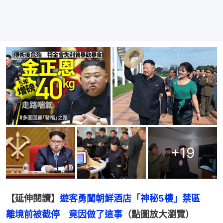
+
19
【延伸閱讀】
遊客勇闖朝鮮酒店「神秘5樓」禁區　
離境前被截停　竟因做了這事
（點圖放大瀏覽）