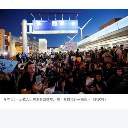
今年1月，示威人士在洛杉磯機場示威，令機場近乎癱瘓。（路透社）