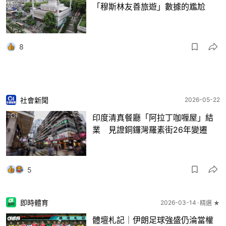
「穆斯林友善旅遊」數據的尷尬
8
社會新聞
2026-05-22
印度清真餐廳「阿拉丁咖喱屋」結
業 見證銅鑼灣羅素街26年變遷
5
即時體育
2026-03-14
精選 ★
體壇札記｜伊朗足球強盛仍淪當權