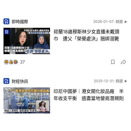
即時國際
2026-01-07
精選 ★
荷蘭18歲穆斯林少女直播未戴頭
巾 遭父「榮譽處決」捆綁溺斃
27
財經快訊
2025-12-31
精選 ★
印尼中國夢｜港女開化妝品廠 半
年收支平衡 道盡當地營商潛規則
14