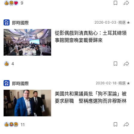
9
即時國際
2026-03-03
精選 ★
從影偶戲到清真點心：土耳其總領
事館開齋晚宴載譽歸來
4
即時國際
2026-02-18
精選 ★
美國共和黨議員批「狗不潔論」被
要求辭職 堅稱應選狗而非穆斯林
11