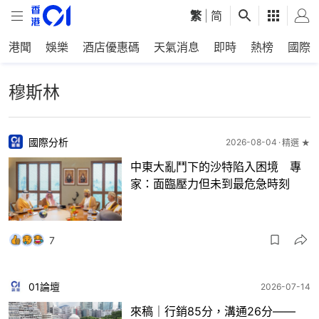
繁
|
简
港聞
娛樂
酒店優惠碼
天氣消息
即時
熱榜
國際
穆斯林
國際分析
2026-08-04
精選 ★
中東大亂鬥下的沙特陷入困境 專
家：面臨壓力但未到最危急時刻
7
01論壇
2026-07-14
來稿｜行銷85分，溝通26分——