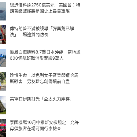
總造價料達2750億美元 美國會：特
朗普級戰艦將是國史上最貴軍艦
傳特朗普不滿被誤導「彈藥荒已解
決」 場邊質問防長
颱風白海豚料8.7襲日本沖繩 當地逾
600個航班取消影響逾9萬人
珍惜生命︱以色列女子音樂節遭哈馬
斯殺害 男友難忘創傷墳前自盡
美軍在伊朗打光「亞太火力庫存」
泰國機場10月中推新安檢規定 允許
毋須旅客在場可開行李檢查