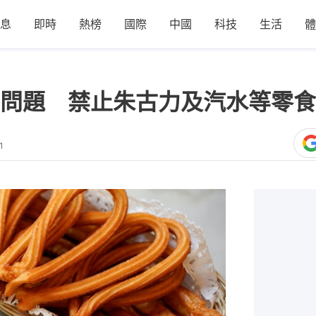
息
即時
熱榜
國際
中國
科技
生活
體
問題 禁止朱古力及汽水等零食
1