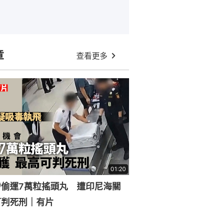
章
查看更多
01:20
涉偷運7萬粒搖頭丸 遭印尼海關
可判死刑｜有片