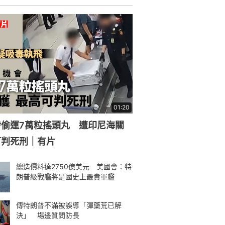
美軍在伊朗打光「亞太火力庫存」
泰國機場10月中推新安檢規定 允許
毋須旅客在場可開行李檢查
俄烏戰爭｜俄羅斯爆「黑寡婦」設
局：誘士兵閃婚 戰死後奪撫卹金