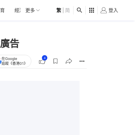
育
經濟
更多
01深圳
繁
觀點
|
简
健康
好食玩飛
登入
女
廣告
4
在Google
追蹤《香港01》