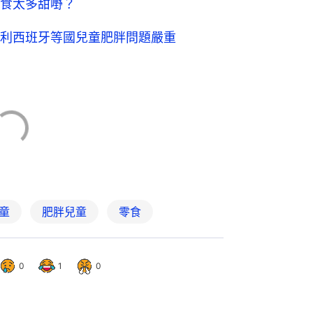
食太多甜嘢？
利西班牙等國兒童肥胖問題嚴重
兒童
肥胖兒童
零食
0
1
0