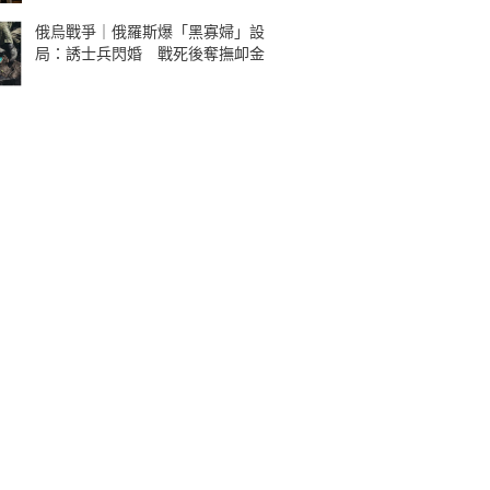
俄烏戰爭｜俄羅斯爆「黑寡婦」設
局：誘士兵閃婚 戰死後奪撫卹金