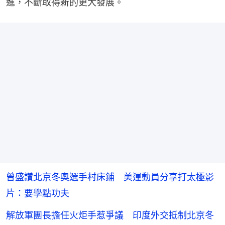
進，不斷取得新的更大發展。
曾盛讚北京冬奧選手村床鋪 美運動員分享打太極影
片：要學點功夫
解放軍團長擔任火炬手惹爭議 印度外交抵制北京冬