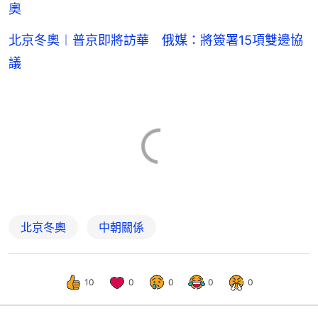
奧
北京冬奧︱普京即將訪華 俄媒：將簽署15項雙邊協
議
北京冬奧
中朝關係
10
0
0
0
0