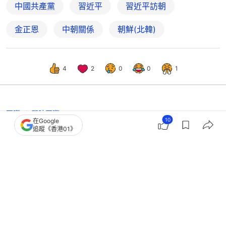
中國共產黨
習近平
習近平訪朝
金正恩
中朝關係
朝鮮(北韓)
4
2
0
0
1
國際
即時國際
10
在Google
習近平金正恩就《中朝友好條約》簽署
追蹤《香港01》
65年互致賀電：兩國友好不變