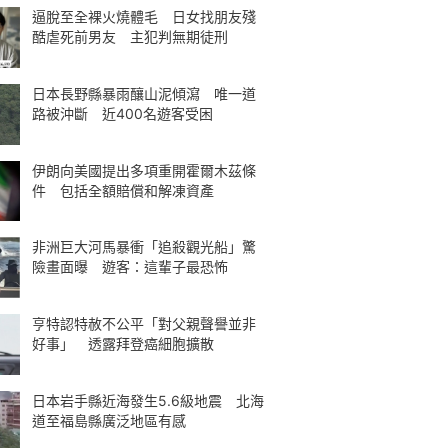
逼脫至全裸火燒體毛 日女找朋友殘
酷虐死前男友 主犯判無期徒刑
日本長野縣暴雨釀山泥傾瀉 唯一道
路被沖斷 近400名遊客受困
伊朗向美國提出多項重開霍爾木茲條
件 包括全額賠償和解凍資產
非洲巨大河馬暴衝「追殺觀光船」驚
險畫面曝 遊客：這輩子最恐怖
亨特認特赦不公平「對父親聲譽並非
好事」 透露拜登癌細胞擴散
日本岩手縣近海發生5.6級地震 北海
道至福島縣廣泛地區有感