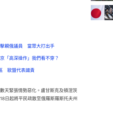
擊親俄議員 當眾大打出手
京「高深操作」我們看不穿？
區 歐盟代表譴責
數天緊張情勢惡化。盧甘斯克及頓涅茨
18日起將平民疏散至俄羅斯羅斯托夫州