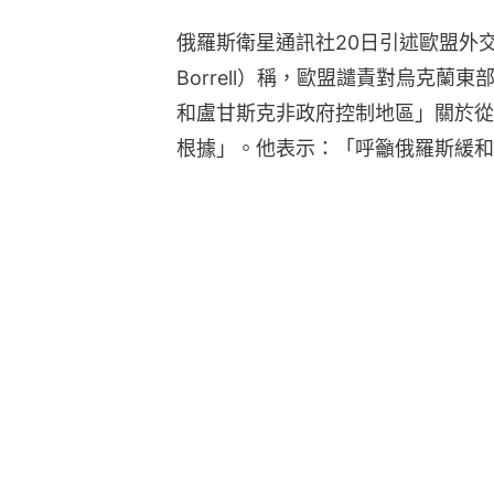
俄羅斯衛星通訊社20日引述歐盟外交
Borrell）稱，歐盟譴責對烏克
和盧甘斯克非政府控制地區」關於從
根據」。他表示：「呼籲俄羅斯緩和
烏克蘭
澤連斯基