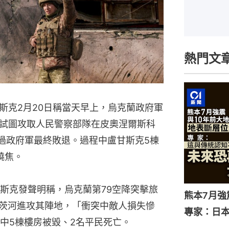
熱門文
斯克2月20日稱當天早上，烏克蘭政府軍
試圖攻取人民警察部隊在皮奧涅爾斯科
地。不過政府軍最終敗退。過程中盧甘斯克5棟
燒焦。
斯克發聲明稱，烏克蘭第79空降突擊旅
熊本7月
涅茨河進攻其陣地，「衝突中敵人損失慘
專家：日
中5棟樓房被毀、2名平民死亡。