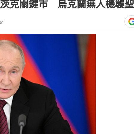
utin，又譯普丁或蒲亭）7月4日聽取俄軍彙報
etsk ）康斯坦丁諾夫卡是解放頓涅茨克
第一階段，也是非常重要的階段。烏克
elenskyy）則否認並駁斥這是謊言。
打趣道，如果康斯坦丁諾夫卡目前處於俄
介意在那與自己見面，並找到外交解決