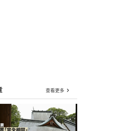
章
查看更多
強震斷層位置與10年前完全相同
本恐再爆大地震
逼脫至全裸火燒體毛 日女找朋友殘
酷虐死前男友 主犯判無期徒刑