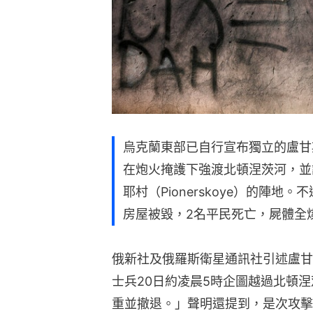
烏克蘭東部已自行宣布獨立的盧甘
在炮火掩護下強渡北頓涅茨河，並
耶村（Pionerskoye）的陣
房屋被毀，2名平民死亡，屍體全
俄新社及俄羅斯衛星通訊社引述盧甘
士兵20日約凌晨5時企圖越過北頓
重並撤退。」聲明還提到，是次攻擊