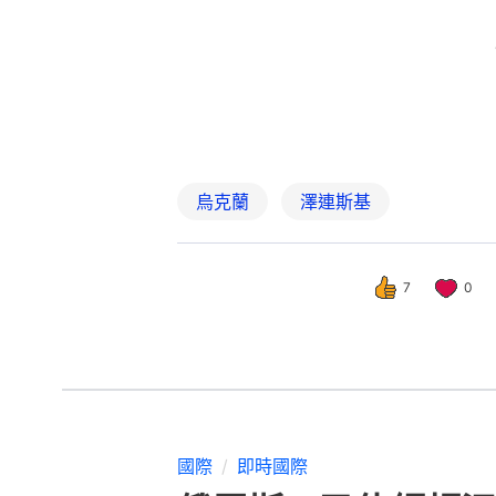
7
0
國際
即時國際
俄羅斯：已佔領頓涅
撰文：
洪怡霖
出版：
2026-07-05 21:30
更新：
2026-07-05 21: