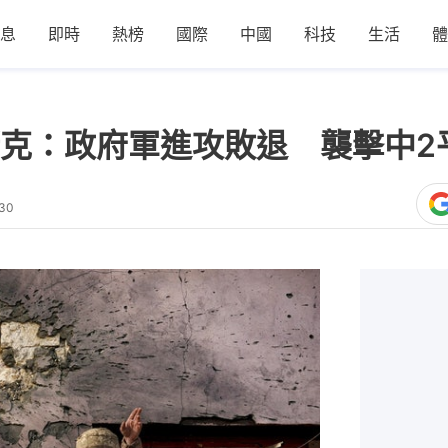
息
即時
熱榜
國際
中國
科技
生活
體
克：政府軍進攻敗退 襲擊中2
:30