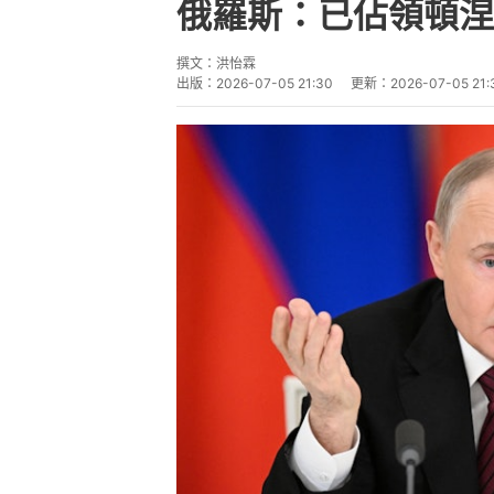
俄羅斯總統普京（Vladimir P
後稱，俄羅斯攻下頓涅茨克（ Don
全境的關鍵，這是消滅烏軍部隊的
蘭總統澤連斯基（Volodymyr Z
澤連斯基4日與德國總理默茨通話時
羅斯的控制之下，那麼普京肯定不會