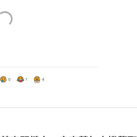
0
1
4
茨克關鍵市 烏克蘭無人機襲聖
30