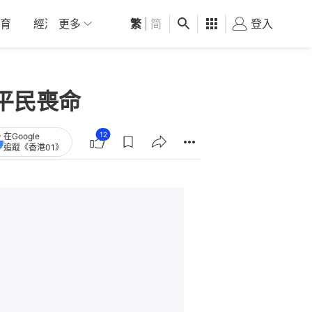
育
經濟
更多
01深圳
繁
觀點
|
简
健康
好食玩飛
登入
女
平民喪命
12
在Google
追蹤《香港01》