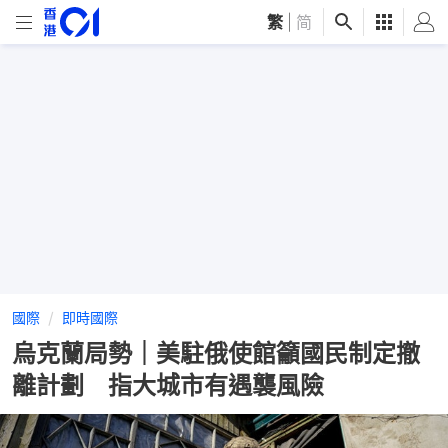
繁
|
简
國際
即時國際
烏克蘭局勢｜美駐俄使館籲國民制定撤
離計劃 指大城市有遇襲風險