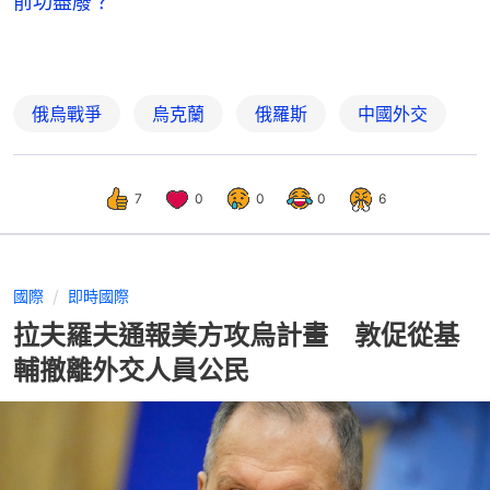
前功盡廢？
俄烏戰爭
烏克蘭
俄羅斯
中國外交
7
0
0
0
6
國際
即時國際
拉夫羅夫通報美方攻烏計畫 敦促從基
輔撤離外交人員公民