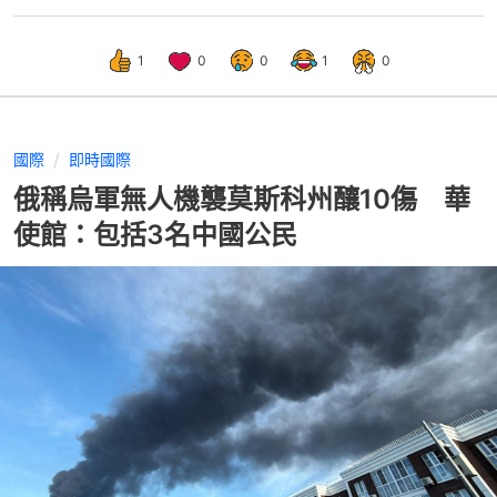
1
0
0
1
0
國際
即時國際
俄稱烏軍無人機襲莫斯科州釀10傷 華
使館：包括3名中國公民