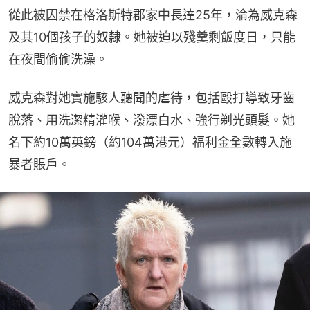
從此被囚禁在格洛斯特郡家中長達25年，淪為威克森
及其10個孩子的奴隸。她被迫以殘羹剩飯度日，只能
在夜間偷偷洗澡。
威克森對她實施駭人聽聞的虐待，包括毆打導致牙齒
脫落、用洗潔精灌喉、潑漂白水、強行剃光頭髮。她
名下約10萬英鎊（約104萬港元）福利金全數轉入施
暴者賬戶。