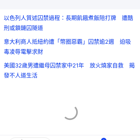
以色列人質述囚禁過程：長期飢餓煮飯陪打牌 遭酷
刑或鎖鏈囚隧道
意大利商人抵紐約遭「幣圈惡霸」囚禁逾2週 迫吸
毒凌辱電擊求財
美國32歲男遭繼母囚禁家中21年 放火燒家自救 揭
發不人道生活