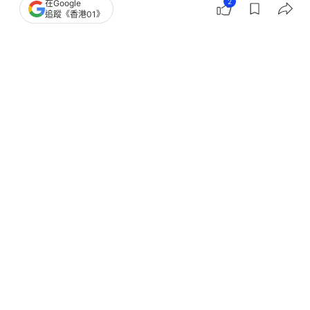
英國
單獨囚禁
暴力
虐兒
2
在Google
追蹤《香港01》
8
0
7
2
28
國際
即時國際
愛潑斯坦案｜英國前駐美大使文德森被
捕 涉公職人員行為失當