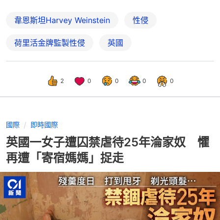
韋恩斯坦Harvey Weinstein
性侵
荷里活金牌監製性侵
英國
2
0
0
0
0
國際
即時國際
英國一女子遭囚禁虐待25年淪家奴 懼
再遭「寄宿媽媽」捉走