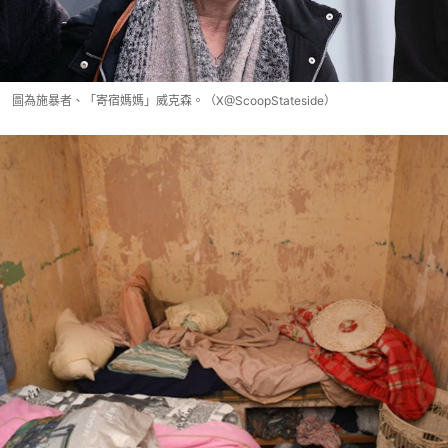
圖為施暴者、「寄宿媽媽」威克森。（X@ScoopStateside）