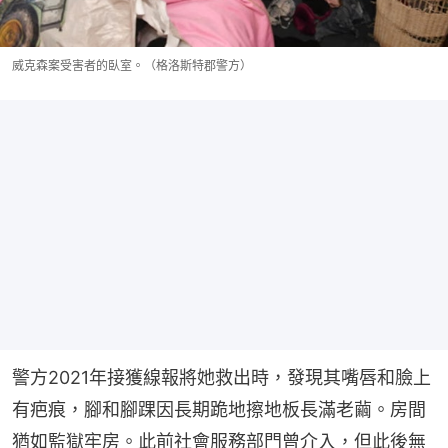
威克森案受害者的臥室。（格洛斯特郡警方）
警方2021年接獲線報將她救出時，發現其嘴唇和臉上
有疤痕，腳和腳踝因長期跪地擦地板長滿老繭。房間
猶如監獄牢房。此前社會服務部門曾介入，但此後無