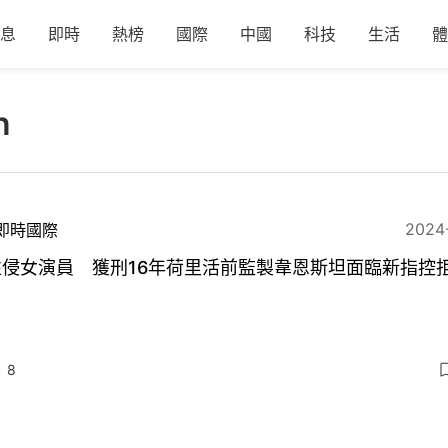
息
即時
熱榜
國際
中國
科技
生活
體
n
2024
即時國際
性侵女演員 獲刑16年荷里活前監製韋恩斯坦面臨新指控
8