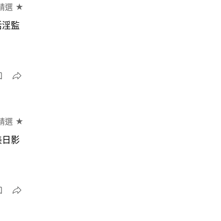
精選 ★
活淫監
精選 ★
美日影