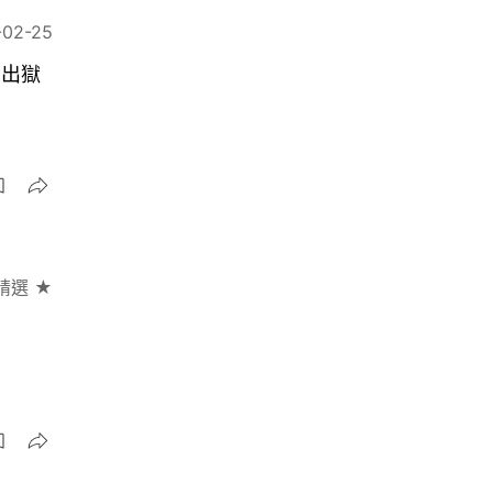
-02-25
歲出獄
精選 ★