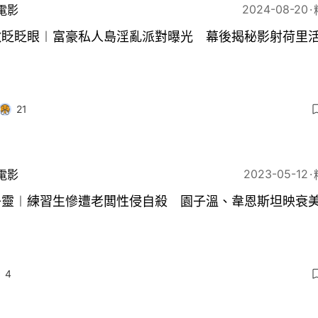
2024-08-20
電影
救眨眨眼︱富豪私人島淫亂派對曝光 幕後揭秘影射荷里
21
2023-05-12
電影
子靈︱練習生慘遭老闆性侵自殺 園子溫、韋恩斯坦映衰
4