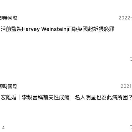
2022
即時國際
活前監製Harvey Weinstein面臨英國起訴猥褻罪
2021
即時國際
力宏離婚｜李靚蕾稱前夫性成癮 名人明星也為此病所困
4