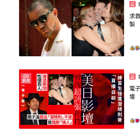
求
製
電
壇