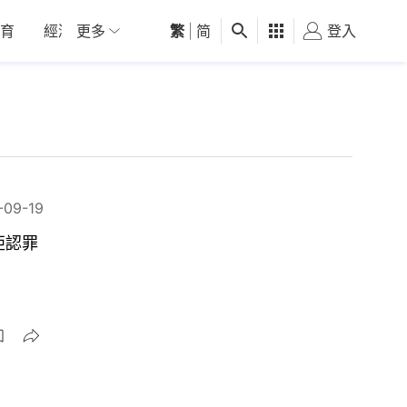
育
經濟
更多
01深圳
繁
觀點
|
简
健康
好食玩飛
登入
女
-09-19
拒認罪