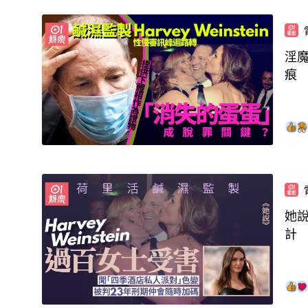
淫魔
痕
她說
計