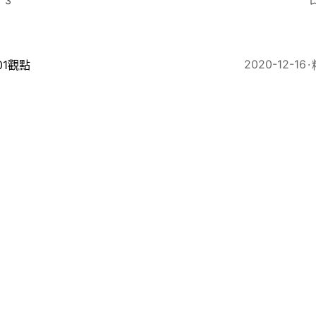
3
2020-12-16
01觀點
rnhub兒童色情片長年泛濫 大企業不道德行為乏監管
2020
即時娛樂
歲Sia養子生B榮升嫲嫲 《Chandelier》MV契女現已1
目