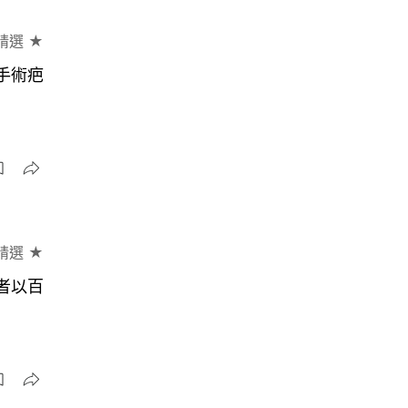
精選 ★
顯手術疤
精選 ★
害者以百