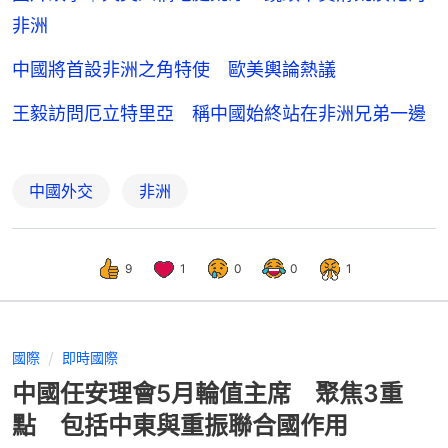
非洲
中國將首設非洲之角特使 歐美輿論熱議
王毅訪問厄立特里亞 稱中國始終站在非洲兄弟一邊
中國外交
非洲
9
1
0
0
1
國際
即時國際
中國任安理會5月輪值主席 聚焦3重
點 包括中東與重振聯合國作用