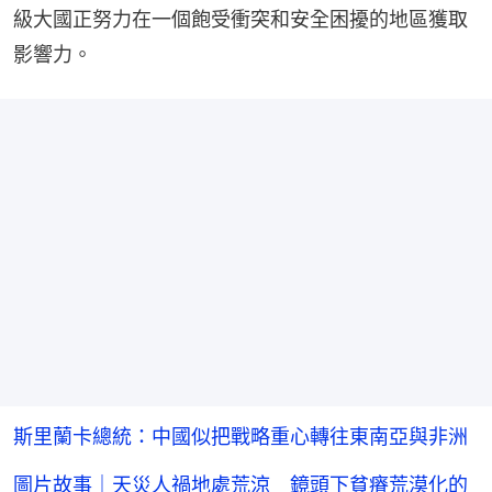
級大國正努力在一個飽受衝突和安全困擾的地區獲取
影響力。
斯里蘭卡總統：中國似把戰略重心轉往東南亞與非洲
圖片故事｜天災人禍地處荒涼 鏡頭下貧瘠荒漠化的