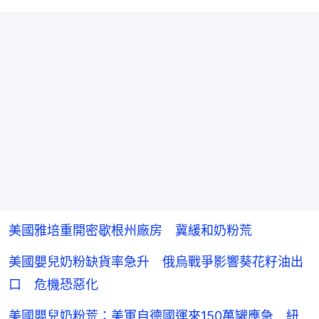
美國雅培重開密歇根州廠房 冀緩和奶粉荒
美國嬰兒奶粉缺貨率急升 俄烏戰爭影響葵花籽油出
口 危機恐惡化
美國嬰兒奶粉荒：美軍自德國運來150萬罐應急 紐