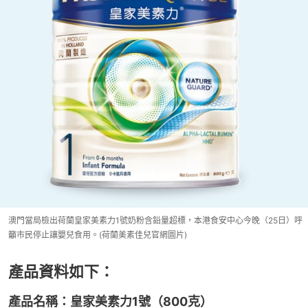
澳門當局檢出荷蘭皇家美素力1號奶粉含鉛量超標，本港食安中心今晚（25日）呼
籲市民停止讓嬰兒食用。(荷蘭美素佳兒官網圖片)
產品資料如下：
產品名稱：皇家美素力1號（800克）