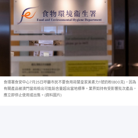
食環署食安中心7月25日呼籲市民不要食用荷蘭皇家美素力1號奶粉(800克)，因為
有關產品被澳門當局檢出可能鉛含量超出當地標準。業界如持有受影響批次產品，
應立即停止使用或出售。(資料圖片)