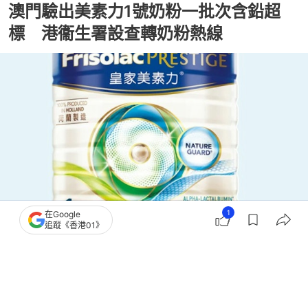
澳門驗出美素力1號奶粉一批次含鉛超
標 港衞生署設查轉奶粉熱線
1
在Google
追蹤《香港01》
撰文：
倪清江
出版：
2026-07-26 15:32
更新：
2026-07-26 16:17