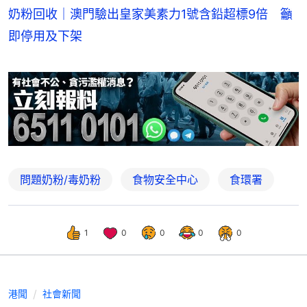
奶粉回收｜澳門驗出皇家美素力1號含鉛超標9倍 籲
即停用及下架
問題奶粉/毒奶粉
食物安全中心
食環署
1
0
0
0
0
港聞
社會新聞