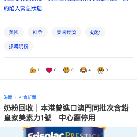
約陷入緊急狀態
美國
拜登
美國經濟
奶粉
搶購奶粉
1
0
0
4
0
港聞
社會新聞
奶粉回收｜本港曾進口澳門同批次含鉛
皇家美素力1號 中心籲停用