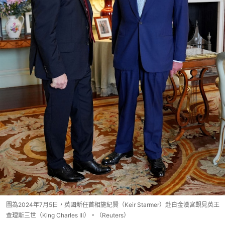
圖為2024年7月5日，英國新任首相施紀賢（Keir Starmer）赴白金漢宮覲見英王
查理斯三世（King Charles III）。（Reuters）