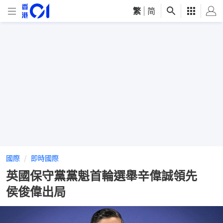
繁
|
简
國際
即時國際
英國保守黨黨魁首輪選舉辛偉誠領先
侯俊偉出局