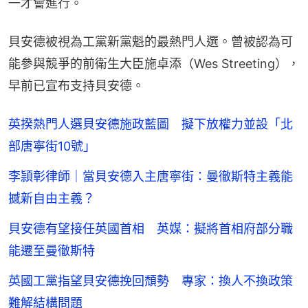
一才會進行。
貝安德被視為工黨新黨魁的最熱門人選。曾被認為可
能參與競爭的前衛生大臣施卓添（Wes Streeting），
早前已宣布支持貝安德。
英揆熱門人選貝安德施政藍圖 擬下放權力並設「北
部唐寧街10號」
李頴彰律師｜當貝安德入主唐寧街：曼徹斯特主義能
撼新自由主義？
貝安德有望接任英國首相 英媒：擬將首相府部分職
能遷至曼徹斯特
英國工黨指望貝安德挽回頹勢 專家：換人不換政策
難解結構問題