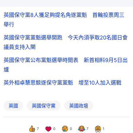
英國保守黨8人獲足夠提名角逐黨魁 首輪投票周三
舉行
英國保守黨黨魁選舉開跑 今天內須爭取20名國日會
議員支持入閘
英國保守黨公布黨魁選舉時間表 新首相料9月5日出
爐
英外相卓慧思競逐保守黨黨魁 增至10人加入選戰
英國
英國保守黨
英國政壇
7
0
0
7
1