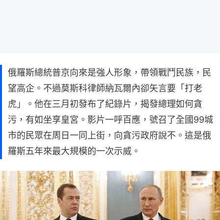
俄羅斯總統普京向來是強人形象，帶領戰鬥民族，民
望高企。不過莫斯科律師納瓦爾內卻矢言要「打老
虎」。他在三月初發布了紀錄片，揭發總理如何貪
污，有如坐享皇宮。影片一呼百應，號召了全國99城
市的民眾在周日一同上街，向貪污政府說不。這是俄
羅斯五年來最大規模的一次示威。