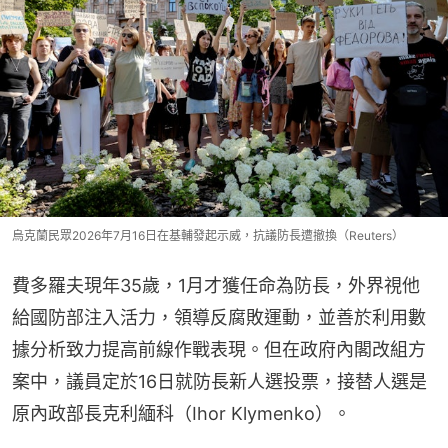
烏克蘭民眾2026年7月16日在基輔發起示威，抗議防長遭撤換（Reuters）
費多羅夫現年35歲，1月才獲任命為防長，外界視他
給國防部注入活力，領導反腐敗運動，並善於利用數
據分析致力提高前線作戰表現。但在政府內閣改組方
案中，議員定於16日就防長新人選投票，接替人選是
原內政部長克利緬科（Ihor Klymenko）。