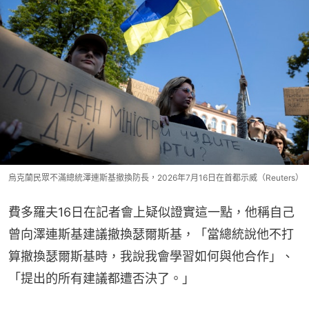
烏克蘭民眾不滿總統澤連斯基撤換防長，2026年7月16日在首都示威（Reuters）
費多羅夫16日在記者會上疑似證實這一點，他稱自己
曾向澤連斯基建議撤換瑟爾斯基，「當總統說他不打
算撤換瑟爾斯基時，我說我會學習如何與他合作」、
「提出的所有建議都遭否決了。」