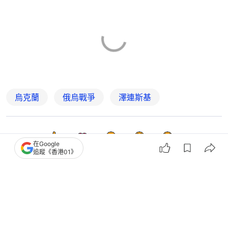
烏克蘭
俄烏戰爭
澤連斯基
6
0
3
5
0
在Google
追蹤《香港01》
國際
即時國際
墨西哥市長涉自導自演偽造綁架 以侵
吞200萬美元公款