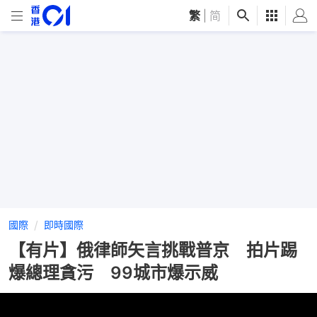
繁
|
简
國際
即時國際
【有片】俄律師矢言挑戰普京 拍片踢
爆總理貪污 99城市爆示威