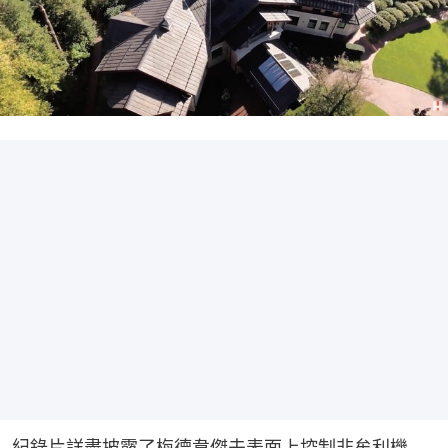
紀錄片詳盡披露了梅德韋傑夫表面上控制非牟利機