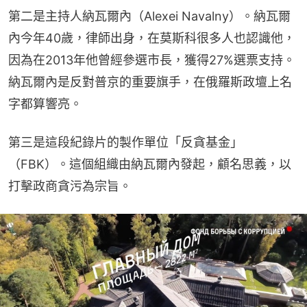
第二是主持人納瓦爾內（Alexei Navalny）。納瓦爾
內今年40歲，律師出身，在莫斯科很多人也認識他，
因為在2013年他曾經參選市長，獲得27%選票支持。
納瓦爾內是反對普京的重要旗手，在俄羅斯政壇上名
字都算響亮。
第三是這段紀錄片的製作單位「反貪基金」
（FBK）。這個組織由納瓦爾內發起，顧名思義，以
打擊政商貪污為宗旨。