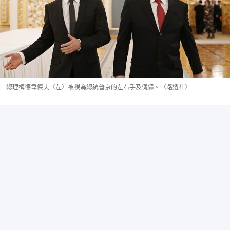
總理梅德韋傑夫（左）被視為總統普京的左右手及傀儡。（路透社）