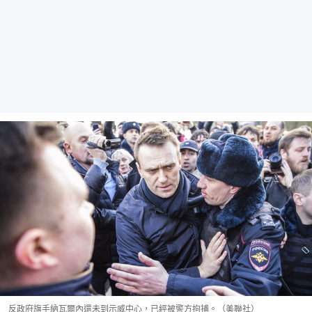
反政府旗手納瓦爾內還未到示威中心，已經被警方拘捕。（美聯社）