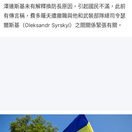
澤連斯基未有解釋換防長原因，引起國民不滿，此前
有傳言稱，費多羅夫遭撤職與他和武裝部隊總司令瑟
爾斯基（Oleksandr Syrskyi）之間關係緊張有關。