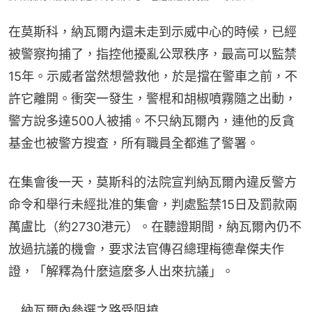
在莫斯科，納瓦爾內還未走到示威中心的時候，已經
被警察拘捕了，指控他擾亂公眾秩序，最高可以監禁
15年。示威者當然想營救他，於是擋在警車之前，不
許它離開。衝突一發生，警棍和胡椒噴霧隨之出動，
警方說多達500人被捕。不只納瓦爾內，連他的反貪
基金也被警方搜查，所有職員全都進了警署。
在集會後一天，莫斯科的法院宣判納瓦爾內違反警方
命令和舉行未經批准的集會，判處監禁15日及罰款兩
萬盧比（約2730港元）。在聽證期間，納瓦爾內仍不
放過抗議的機會，要求法官傳召總理梅德韋傑夫作
證，「解釋為什麼這麼多人出來抗議」。
　納瓦爾內參選之路受阻撓