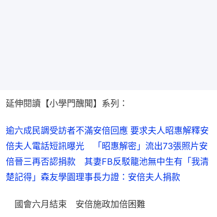
延伸閱讀【小學門醜聞】系列：
逾六成民調受訪者不滿安倍回應 要求夫人昭惠解釋
安
倍夫人電話短訊曝光　「昭惠解密」流出73張照片
安
倍晉三再否認捐款　其妻FB反駁籠池無中生有
「我清
楚記得」森友學園理事長力證：安倍夫人捐款
　國會六月結束　安倍施政加倍困難