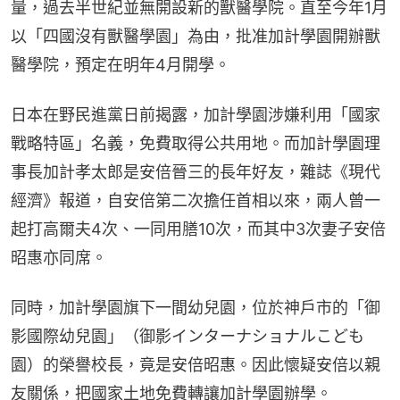
量，過去半世紀並無開設新的獸醫學院。直至今年1月
以「四國沒有獸醫學園」為由，批准加計學園開辦獸
醫學院，預定在明年4月開學。
日本在野民進黨日前揭露，加計學園涉嫌利用「國家
戰略特區」名義，免費取得公共用地。而加計學園理
事長加計孝太郎是安倍晉三的長年好友，雜誌《現代
經濟》報道，自安倍第二次擔任首相以來，兩人曾一
起打高爾夫4次、一同用膳10次，而其中3次妻子安倍
昭惠亦同席。
同時，加計學園旗下一間幼兒園，位於神戶市的「御
影國際幼兒園」（御影インターナショナルこども
園）的榮譽校長，竟是安倍昭惠。因此懷疑安倍以親
友關係，把國家土地免費轉讓加計學園辦學。