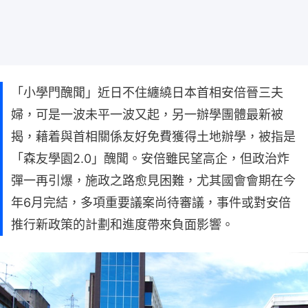
「小學門醜聞」近日不住纏繞日本首相安倍晉三夫
婦，可是一波未平一波又起，另一辦學團體最新被
揭，藉着與首相關係友好免費獲得土地辦學，被指是
「森友學園2.0」醜聞。安倍雖民望高企，但政治炸
彈一再引爆，施政之路愈見困難，尤其國會會期在今
年6月完結，多項重要議案尚待審議，事件或對安倍
推行新政策的計劃和進度帶來負面影響。