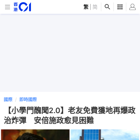
繁
|
简
國際
即時國際
【小學門醜聞2.0】老友免費獲地再爆政
治炸彈 安倍施政愈見困難