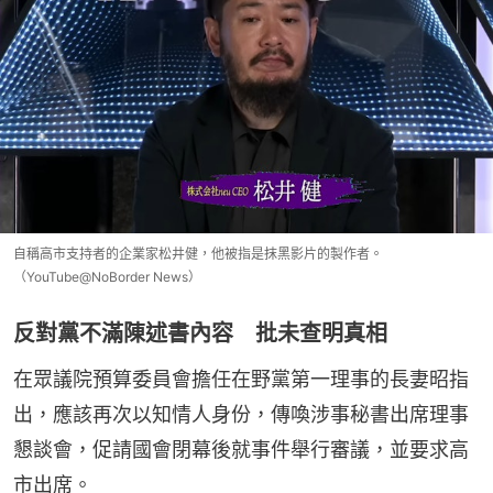
自稱高市支持者的企業家松井健，他被指是抹黑影片的製作者。
（YouTube@NoBorder News）
反對黨不滿陳述書內容 批未查明真相
在眾議院預算委員會擔任在野黨第一理事的長妻昭指
出，應該再次以知情人身份，傳喚涉事秘書出席理事
懇談會，促請國會閉幕後就事件舉行審議，並要求高
市出席。