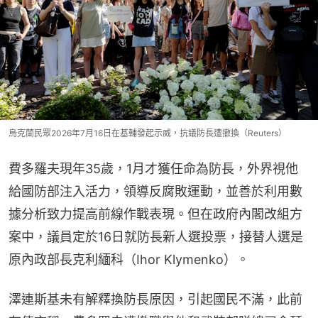
烏克蘭民眾2026年7月16日在基輔發起示威，抗議防長遭撤換（Reuters）
費多羅夫現年35歲，1月才獲任命為防長，外界視他
給國防部注入活力，領導反腐敗運動，並善於利用數
據分析致力提高前線作戰表現。但在政府內閣改組方
案中，議員定於16日就防長新人選投票，接替人選是
原內政部長克利緬科（Ihor Klymenko）。
澤連斯基未有解釋換防長原因，引起國民不滿，此前