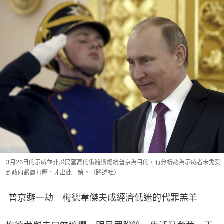
3月26日的示威並非以民望高的俄羅斯總統普京為目的，有分析認為示威者未免受
到政府嚴厲打壓，才出此一策。（路透社）
 普京避一劫　梅德韋傑夫成經濟低迷的代罪羔羊