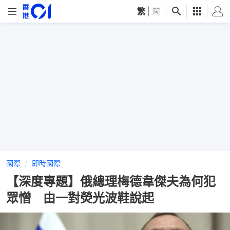
繁
|
简
國際
即時國際
【深度專題】俄總理梅德韋傑夫為何犯
眾憎 由一對熒光波鞋說起