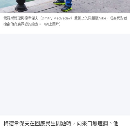
俄羅斯總理梅德韋傑夫（Dmitry Medvedev）雙腳上的限量版Nike，成為反對者
搜刮他貪腐罪證的線索。（網上圖片）
梅德韋傑夫在回應民生問題時，向來口無遮攔。他