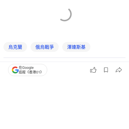
烏克蘭
俄烏戰爭
澤連斯基
6
0
3
5
0
在Google
追蹤《香港01》
國際
即時國際
NBA｜墨西哥官員與特朗普同場觀戰惹
議 被質疑貪污火速辭職