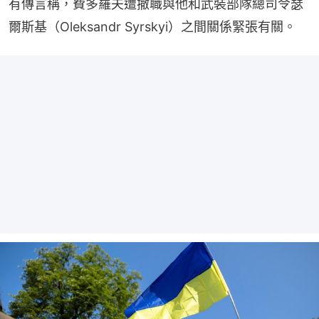
有傳言稱，費多羅夫遭撤職與他和武裝部隊總司令瑟
爾斯基（Oleksandr Syrskyi）之間關係緊張有關。