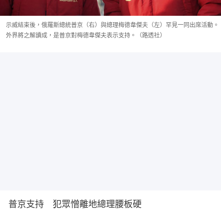
示威結束後，俄羅斯總統普京（右）與總理梅德韋傑夫（左）罕見一同出席活動。
外界將之解讀成，是普京對梅德韋傑夫表示支持。（路透社）
 普京支持　犯眾憎離地總理腰板硬