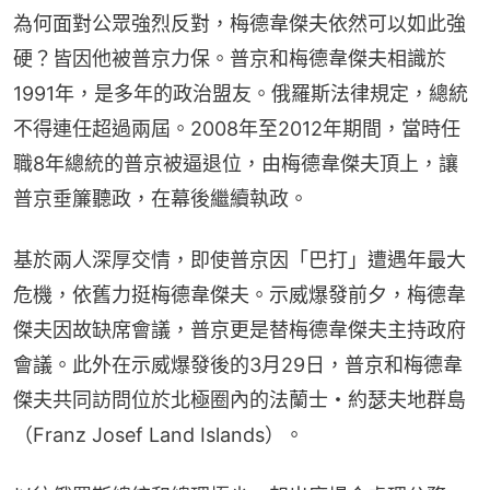
為何面對公眾強烈反對，梅德韋傑夫依然可以如此強
硬？皆因他被普京力保。普京和梅德韋傑夫相識於
1991年，是多年的政治盟友。俄羅斯法律規定，總統
不得連任超過兩屆。2008年至2012年期間，當時任
職8年總統的普京被逼退位，由梅德韋傑夫頂上，讓
普京垂簾聽政，在幕後繼續執政。
基於兩人深厚交情，即使普京因「巴打」遭遇年最大
危機，依舊力挺梅德韋傑夫。示威爆發前夕，梅德韋
傑夫因故缺席會議，普京更是替梅德韋傑夫主持政府
會議。此外在示威爆發後的3月29日，普京和梅德韋
傑夫共同訪問位於北極圈內的法蘭士・約瑟夫地群島
（Franz Josef Land Islands）。