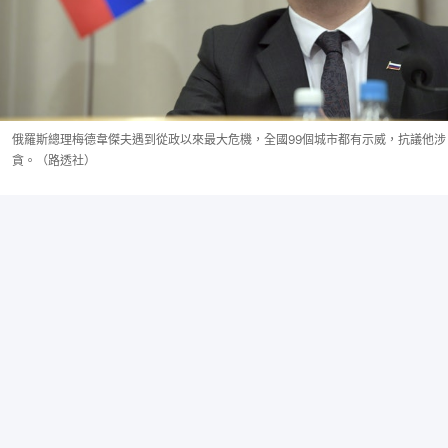
俄羅斯總理梅德韋傑夫遇到從政以來最大危機，全國99個城市都有示威，抗議他涉
貪。（路透社）