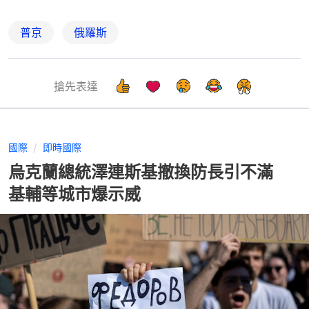
普京
俄羅斯
搶先表達
國際
即時國際
烏克蘭總統澤連斯基撤換防長引不滿
基輔等城市爆示威