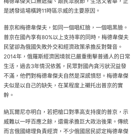
梅德韋傑夫口無遮攔、跟民眾脫節，生活又奢華，正
是誘發這場橫跨11時區示威的主要原因。
普京和梅德韋傑夫，如同一個唱紅臉，一個唱黑臉。
普京在國內享有80%以上支持率的同時，梅德韋傑夫
民望卻為俄國失敗外交和經濟政策承擔反對聲音。
2014年，俄羅斯經濟困境就已嚴重衝擊普通人的日常
生活，過去3年情況依舊，民眾對國內貪污狀況益發
不滿，他們對梅德韋傑夫自然是深感憤怒。梅德韋傑
夫似是以自己的缺失，在某程度上襯托出普京的實
幹。
納瓦爾尼亦明白，若把槍口對準高支持度的普京，示
威難以一呼百應之餘，還需承擔巨大政治後果。傳統
而言俄國總理負責經濟，不少俄國居民認定梅德韋傑