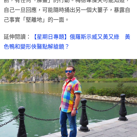
前，有任何「解畫」的行動。梅德韋傑夫可能知道，
自己一旦回應，可能隨時捅出另一個大簍子，暴露自
己事實「堅離地」的一面。
延伸閱讀：
【星期日專題】俄羅斯示威又黃又綠　黃
色鴨和變形俠醫點解搶鏡？