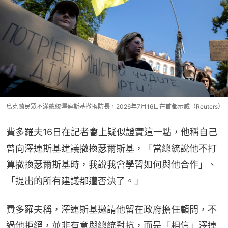
烏克蘭民眾不滿總統澤連斯基撤換防長，2026年7月16日在首都示威（Reuters）
費多羅夫16日在記者會上疑似證實這一點，他稱自己
曾向澤連斯基建議撤換瑟爾斯基，「當總統說他不打
算撤換瑟爾斯基時，我說我會學習如何與他合作」、
「提出的所有建議都遭否決了。」
費多羅夫稱，澤連斯基邀請他留在政府擔任顧問，不
過他拒絕，並非有意與總統對抗，而是「相信」澤連