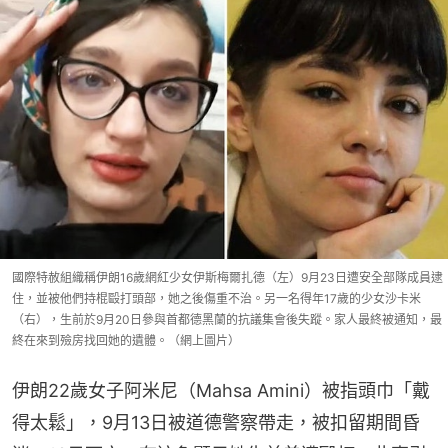
國際特赦組織稱伊朗16歲網紅少女伊斯梅爾扎德（左）9月23日遭安全部隊成員逮
住，並被他們持棍毆打頭部，她之後傷重不治。另一名得年17歲的少女沙卡米
（右），生前於9月20日參與首都德黑蘭的抗議集會後失蹤。家人最終被通知，最
終在來到殮房找回她的遺體。（網上圖片）
伊朗22歲女子阿米尼（Mahsa Amini）被指頭巾「戴
得太鬆」，9月13日被道德警察帶走，被扣留期間昏