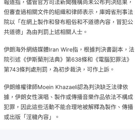
報道指，儘管官方司法新聞機構尚未公布判決結果，
但審查過相關文件的組織和律師表示，庫姆省刑事法
院以「在網上製作和發布粗俗和不道德內容，冒犯公
共道德」為由判罰上述相關人士。
伊朗海外網絡媒體Iran Wire指，根據判決書副本，法
院引述《伊斯蘭刑法典》第638條和《電腦犯罪法》
第743條判處刑罰，為初步裁決，可作上訴。
伊朗維權律師Moein Khazaeli認為判決缺乏法律依
據，伊朗女性演唱、製作或傳播音樂作品依法不構成
犯罪，因此這些活動不能合理地被解釋為製作、傳播
或出版「淫穢內容」。