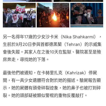
+
1
另一名得年17歲的少女沙卡米（Nika Shahkarmi），
生前於9月20日參與首都德黑蘭（Tehran）的示威集
會後失蹤。其家人在之後10天在監獄、醫院甚至是殮
房奔走，尋找她的下落。
最後他們被通知，在卡赫里扎克（Kahrizak）停屍
間，有一具少女遺體符合對於她的描述。驗屍報告顯
示，她的屍體有頭骨碎裂迹象，她的鼻子也被打到碎
裂。她的頭部疑被類似警棍的重物反覆敲打。