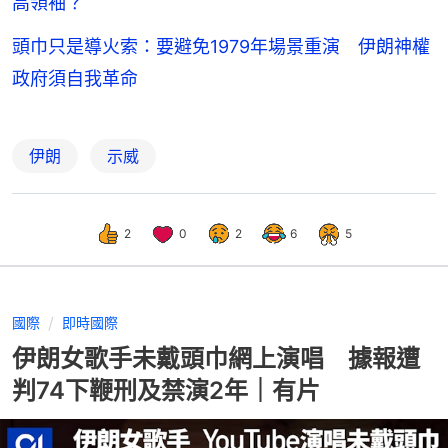
高領袖？
頭巾只是導火索：要避免1979年場景重演 伊朗神權
政府須自我革命
伊朗
示威
2
0
2
6
5
國際
即時國際
伊朗女歌手未戴頭巾網上演唱 據報遭
判74下鞭刑及禁演2年｜有片