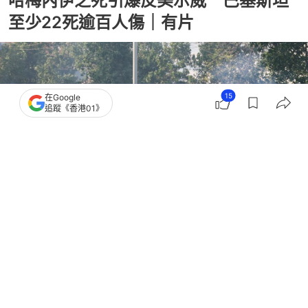
哈梅內伊之死引爆反美示威 巴基斯坦
至少22死逾百人傷｜有片
15
在Google
追蹤《香港01》
撰文：
韓學敏
出版：
2026-03-01 16:37
更新：
2026-03-02 04:44