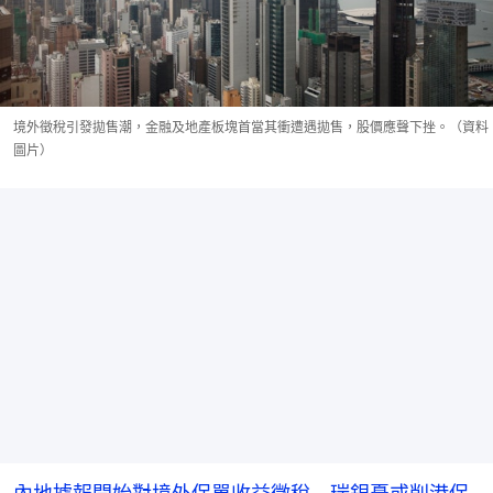
境外徵稅引發拋售潮，金融及地產板塊首當其衝遭遇拋售，股價應聲下挫。（資料
圖片）