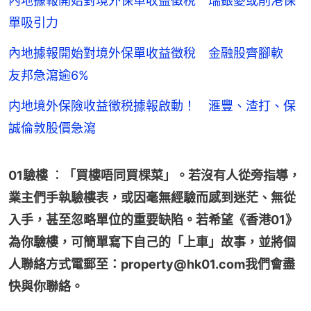
內地據報開始對境外保單收益徵稅 瑞銀憂或削港保
單吸引力
內地據報開始對境外保單收益徵稅 金融股齊腳軟
友邦急瀉逾6%
内地境外保險收益徵税據報啟動！ 滙豐、渣打、保
誠倫敦股價急瀉
01驗樓 ︰「買樓唔同買棵菜」。若沒有人從旁指導，
業主們手執驗樓表，或因毫無經驗而感到迷茫、無從
入手，甚至忽略單位的重要缺陷。若希望《香港01》
為你驗樓，可簡單寫下自己的「上車」故事，並將個
人聯絡方式電郵至：property@hk01.com我們會盡
快與你聯絡。