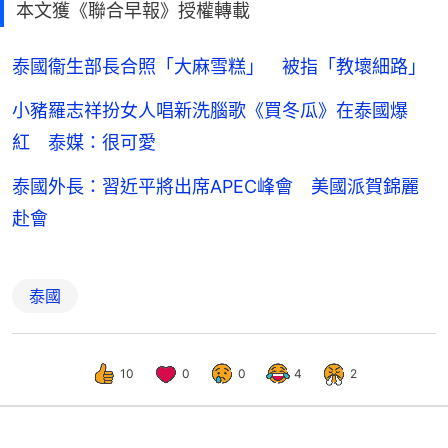
本文獲《聯合早報》授權轉載
泰國衞生部長合照「大麻雪糕」 被指「教壞細路」
小豬羅志祥扮女人唱新洗腦歌《買冬瓜》在泰國爆
紅 泰媒：很可愛
泰國外長：習近平將出席APEC峰會 美國派賀錦麗
赴會
泰國
10
0
0
4
2